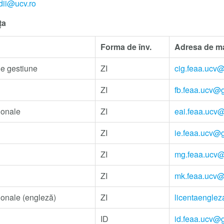
dii@ucv.ro
ța
Forma de înv.
Adresa de ma
de gestiune
ZI
cig.feaa.ucv
ZI
fb.feaa.ucv@
ionale
ZI
eai.feaa.ucv
ZI
ie.feaa.ucv@
ZI
mg.feaa.ucv
ZI
mk.feaa.ucv
ionale (engleză)
ZI
licentaengle
ID
id.feaa.ucv@