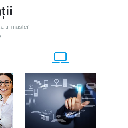
ții
ță și master
e