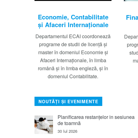
Economie, Contabilitate
Fina
și Afaceri Internaționale
Departamentul ECAI coordonează
Depar
programe de studii de licenţă şi
progr
master în domeniul Economie și
stud
Afaceri Internaționale, în limba
ma
română și în limba engleză, și în
domeniul Contabilitate.
NOUTĂȚI ȘI EVENIMENTE
Planificarea restanțelor in sesiunea
de toamnă
30 Iul 2026