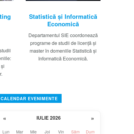
ting
Statistică şi Informatică
Economică
Departamentul SIE coordonează
programe de studii de licenţă şi
tudii
master în domeniile Statistică și
niile:
Informatică Economică.
şi
r.
CALENDAR EVENIMENTE
«
»
IULIE 2026
Lun
Mar
Mie
Joi
Vin
Sâm
Dum