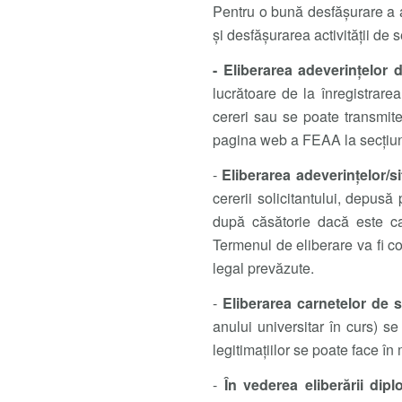
Pentru o bună desfășurare a ac
și desfășurarea activității de 
- Eliberarea adeverințelor 
lucrătoare de la înregistrarea
cereri sau se poate transmite
pagina web a FEAA la secțiune
-
Eliberarea adeverințelor/si
cererii solicitantului, depusă
după căsătorie dacă este cazu
Termenul de eliberare va fi co
legal prevăzute.
-
Eliberarea carnetelor de s
anului universitar în curs) se
legitimațiilor se poate face în
-
În vederea eliberării dip