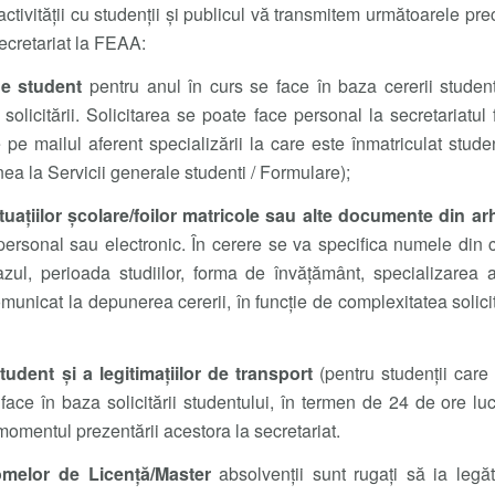
tivității cu studenții și publicul vă transmitem următoarele prec
secretariat la FEAA:
de student
pentru anul în curs se face în baza cererii studen
 solicitării. Solicitarea se poate face personal la secretariatul
 pe mailul aferent specializării la care este înmatriculat stud
a la Servicii generale studenti / Formulare);
tuațiilor școlare/foilor matricole sau alte documente din arh
 personal sau electronic. În cerere se va specifica numele din 
l, perioada studiilor, forma de învățământ, specializarea abs
municat la depunerea cererii, în funcție de complexitatea solici
tudent și a legitimațiilor de transport
(pentru studenții care 
 face în baza solicitării studentului, în termen de 24 de ore lu
 momentul prezentării acestora la secretariat.
lomelor de Licență/Master
absolvenții sunt rugați să ia legă