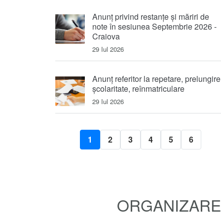
Anunț privind restanțe și măriri de
note în sesiunea Septembrie 2026 -
Craiova
29 Iul 2026
Anunț referitor la repetare, prelungire
școlaritate, reînmatriculare
29 Iul 2026
1
2
3
4
5
6
ORGANIZARE 