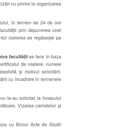
izări cu privire la organizarea
tului, în termen de 24 de ore
 facultății prin depunerea unei
entul (cererea se regăsește pe
iva facultății
se face în baza
certificatul de naștere, numele
olvită și motivul solicitării.
tării cu încadrare în termenele
nu le-au solicitat la începutul
crătoare. Vizarea carnetelor și
tura cu Biroul Acte de Studii