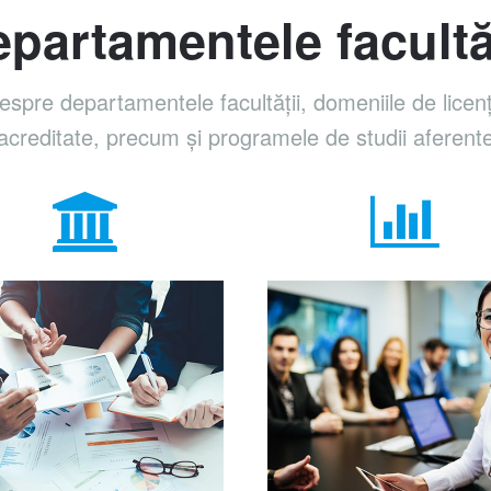
partamentele facultă
despre departamentele facultății, domeniile de licen
acreditate, precum și programele de studii aferent