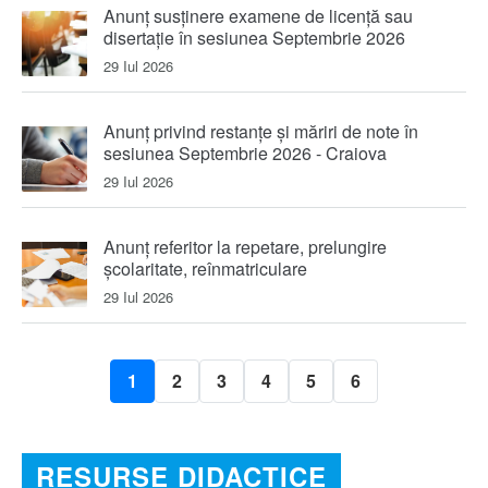
Anunț susținere examene de licență sau
disertație în sesiunea Septembrie 2026
29 Iul 2026
Anunț privind restanțe și măriri de note în
sesiunea Septembrie 2026 - Craiova
29 Iul 2026
Anunț referitor la repetare, prelungire
școlaritate, reînmatriculare
29 Iul 2026
1
2
3
4
5
6
RESURSE DIDACTICE