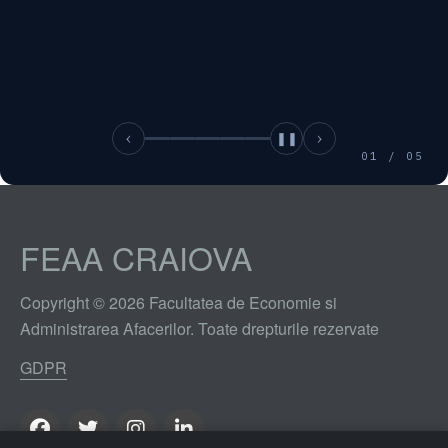
‹
❚❚
›
01 / 05
FEAA CRAIOVA
Copyright © 2026 Facultatea de Economie si
Administrarea Afacerilor. Toate drepturile rezervate
GDPR