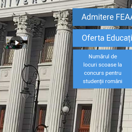
Admitere FEA
Oferta Educaț
Numărul de
locuri scoase la
concurs pentru
studenții români