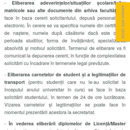
-
Eliberarea adeverințelor/situațiilor școlare/foilor
ARHIVA SITE VECHI
matricole sau alte documente din arhiva facultății
se
face în baza cererii solicitantului, depusă personal sau
electronic. În cerere se va specifica numele din certificatul
de naștere, numele după căsătorie dacă este cazul,
perioada studiilor, forma de învățământ, specializarea
absolvită și motivul solicitării. Termenul de eliberare va fi
comunicat la depunerea cererii, în funcție de complexitatea
solicitării cu încadrare în termenele legal prevăzute.
-
Eliberarea carnetelor de student și a legitimațiilor de
transport
(pentru studenții care nu le-au solicitat la
începutul anului universitar în curs) se face în baza
solicitării studentului, în termen de 24 de ore lucrătoare.
Vizarea carnetelor și legitimațiilor se poate face în
momentul prezentării acestora la secretariat.
-
În vederea eliberării diplomelor de Licență/Master