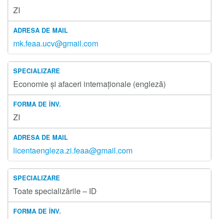
ZI
mk.feaa.ucv@gmail.com
Economie și afaceri internaționale (engleză)
ZI
licentaengleza.zi.feaa@gmail.com
Toate specializările – ID