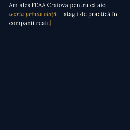
A
m
a
l
e
s
F
E
A
A
C
r
a
i
o
v
a
p
e
n
t
r
u
c
ă
a
i
c
i
t
e
o
r
i
a
p
r
i
n
d
e
v
i
a
ț
ă
—
s
t
a
g
i
i
d
e
p
r
a
c
t
i
c
ă
î
n
c
o
m
p
a
n
i
i
r
e
a
l
e
ș
i
p
r
o
f
e
s
o
r
i
c
a
r
e
t
e
g
h
i
d