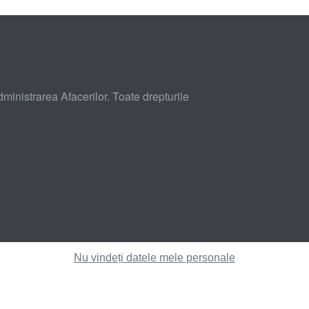
inistrarea Afacerilor. Toate drepturile
Nu vindeți datele mele personale