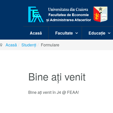
Acasă
Facultate
Educație
Acasă
Studenți
Formulare
Bine ați venit
Bine ați venit în J4 @ FEAA!