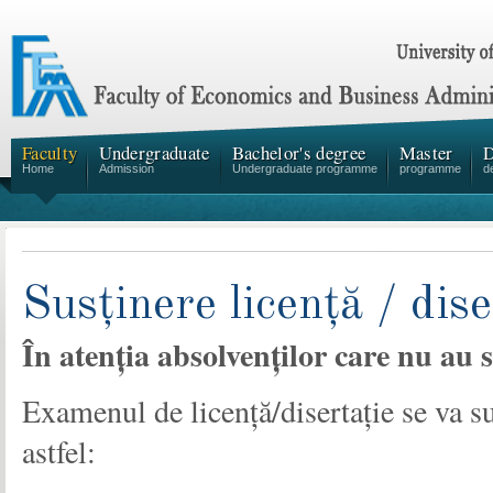
Faculty
Undergraduate
Bachelor's degree
Master
D
Home
Admission
Undergraduate programme
programme
d
Susținere licență / dise
În atenția absolvenților care nu au 
Examenul de licență/disertație se va s
astfel: