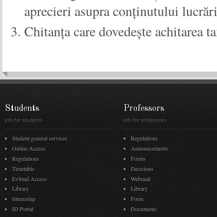
aprecieri asupra conținutului lucrări
Chitanța care dovedește achitarea t
Students
Professors
info for students
info for professors
Student general services
Regulations
Online Access
Announcements
Regulations
Forms
Timetable
Decisions
EvStud Access
Webmail
Library
Library
Internship
Form
ID Portal
Documents