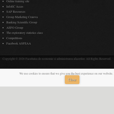
Online training site
InfoEC Acces
SAP Resources
Group Marketing Craiova
Banking Scientific Group
AEFO Group
The exploratory statistics class
Competitions
Facebook ASFEAA
Copyright © 2026 Facultatea de economie si administrarea afacerilor. All Rights Reserved.
We use cookies to ensure that we give you the best experience on our website. 
Close