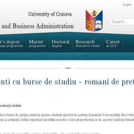
Login
r's degree
Master
Doctoral
Research
Career
uate programme
programme
degree
Research center
at UCV
enti cu burse de studiu - romani de pret
tudenți străini
or forme de sprijin material pentru studenți aprobat în ședința Senatului Universității din Cra
 și cetățenii străini repartizat facultății noastre a fost proportional cu nr. acestor studenți înmatri