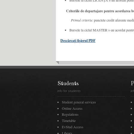
Bursele la ciclul LICENȚĂ s-au acordat pentru
Criteriile de departajare pentru acordarea bu
Primul criteriu
: punctele credit aferente medi
Bursele la ciclul MASTER s-au acordat pentru 
Descărcați fișierul PDF
Students
P
info for students
in
Student general services
Online Access
Regulations
Timetable
EvStud Access
Library