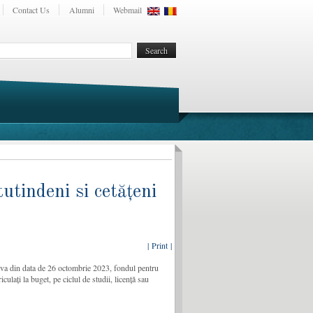
Contact Us
Alumni
Webmail
utindeni si cetățeni
| Print |
iova din data de 26 octombrie 2023, fondul pentru
culați la buget, pe ciclul de studii, licență sau