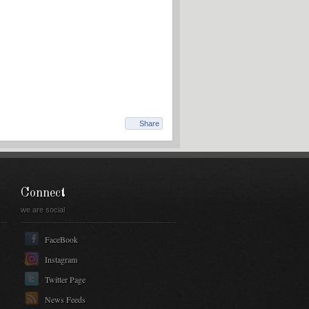
Share
Connect
we are social
FaceBook
Instagram
Twitter Page
News Feeds