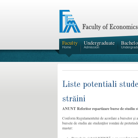
Faculty
Undergraduate
Bachelo
Home
Admission
Undergrad
Liste potentiali stud
străini
ANUNT
Referitor repartizare burse de studiu s
Conform Regulamentului de acordare a burselor și alt
bursele de studiu ale studenților români de pretutindeni
master: