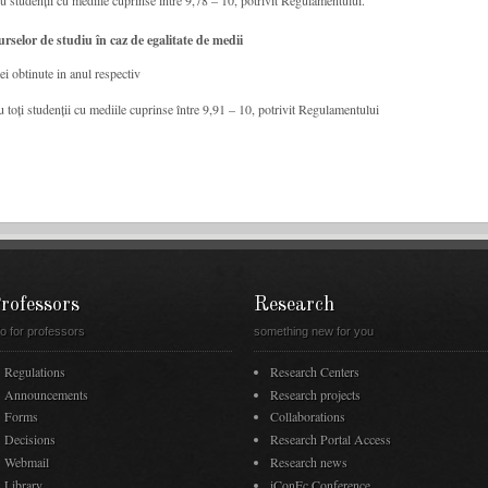
 studenții cu mediile cuprinse între 9,78 – 10, potrivit Regulamentului.
rselor de studiu în caz de egalitate de medii
ei obtinute in anul respectiv
toți studenții cu mediile cuprinse între 9,91 – 10, potrivit Regulamentului
rofessors
Research
fo for professors
something new for you
Regulations
Research Centers
Announcements
Research projects
Forms
Collaborations
Decisions
Research Portal Access
Webmail
Research news
Library
iConEc Conference