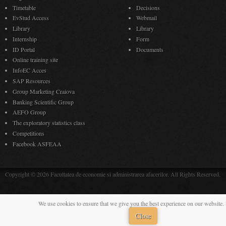
Timetable
Decisions
EvStud Access
Webmail
Library
Library
Internship
Form
ID Portal
Documents
Online training site
InfoEC Acces
SAP Resources
Group Marketing Craiova
Banking Scientific Group
AEFO Group
The exploratory statistics class
Competitions
Facebook ASFEAA
Copyright © 2026 Facultatea de economie si administrarea afacerilor. All Rights Reserved.
We use cookies to ensure that we give you the best experience on our website. 
Close