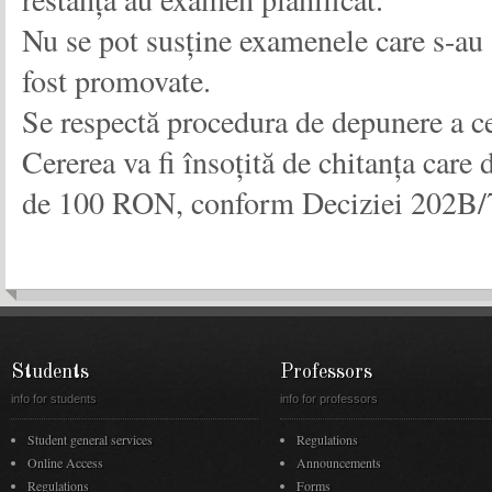
Nu se pot susține examenele care s-au 
fost promovate.
Se respectă procedura de depunere a ce
Cererea va fi însoțită de chitanța care 
de 100 RON, conform Deciziei 202B/7.
Students
Professors
info for students
info for professors
Student general services
Regulations
Online Access
Announcements
Regulations
Forms