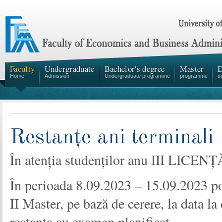
Faculty
Undergraduate
Bachelor's degree
Master
D
Home
Admission
Undergraduate programme
programme
d
Restanțe ani terminali
În atenția studenților anu III LICEN
În perioada 8.09.2023 – 15.09.2023 pot 
II Master, pe bază de cerere, la data la
restanța au examen planificat.