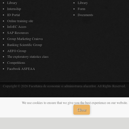
Library
Library
Internship
Form
ID Portal
Documents
Online training site
InfoEC Acces
SAP Resources
Group Marketing Craiova
Banking Scientific Group
AEFO Group
The exploratory statistics class
Competitions
Facebook ASFEAA
Copyright © 2026 Facultatea de economie si administrarea afacerilor. All Rights Reserved.
We use cookies to ensure that we give you the best experience on our website. 
Close