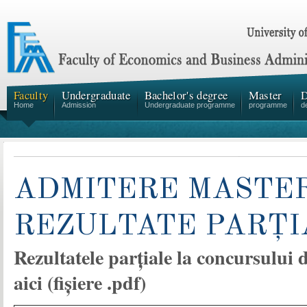
Faculty
Undergraduate
Bachelor's degree
Master
D
Home
Admission
Undergraduate programme
programme
d
ADMITERE MASTER,
REZULTATE PARȚI
Rezultatele parțiale la concursului 
aici (fișiere .pdf)