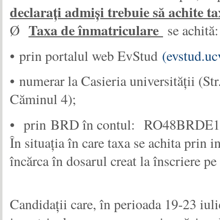
declarați admiși trebuie să achite ta
Taxa de înmatriculare
Ø
se achită:
• prin portalul web EvStud
(
evstud.uc
• numerar la Casieria universității (St
Căminul 4);
• prin BRD în contul: RO48BRDE
În situația în care taxa se achita prin
încărca în dosarul creat la înscriere 
Candidații care, în perioada 19-23 iuli