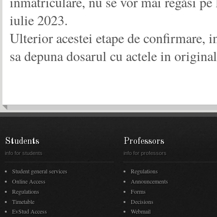
inmatriculare, nu se vor mai regăsi pe 
iulie 2023.
Ulterior acestei etape de confirmare, i
sa depuna dosarul cu actele in original
Students
Professors
info for students
info for professors
Student general services
Regulations
Online Access
Announcements
Regulations
Forms
Timetable
Decisions
EvStud Access
Webmail