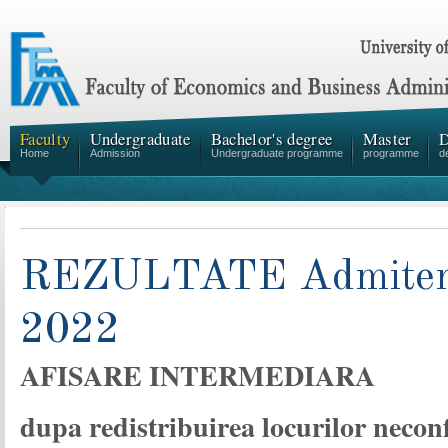
Faculty
Undergraduate
Bachelor's degree
Master
D
Home
Admission
Undergraduate programme
programme
d
REZULTATE Admitere 
2022
AFISARE INTERMEDIARA
dupa redistribuirea locurilor necon