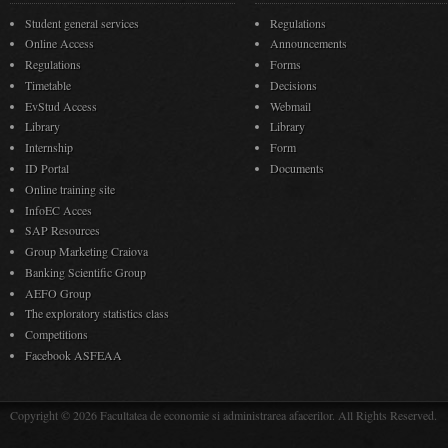
Student general services
Regulations
Online Access
Announcements
Regulations
Forms
Timetable
Decisions
EvStud Access
Webmail
Library
Library
Internship
Form
ID Portal
Documents
Online training site
InfoEC Acces
SAP Resources
Group Marketing Craiova
Banking Scientific Group
AEFO Group
The exploratory statistics class
Competitions
Facebook ASFEAA
Copyright © 2026 Facultatea de economie si administrarea afacerilor. All Rights Reserved.