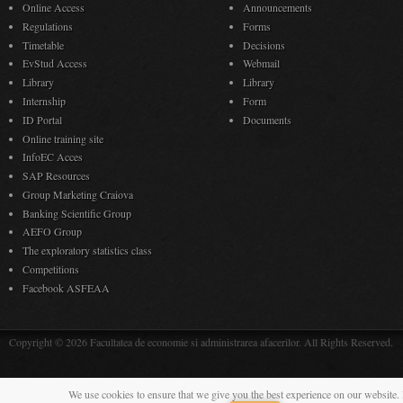
Online Access
Announcements
Regulations
Forms
Timetable
Decisions
EvStud Access
Webmail
Library
Library
Internship
Form
ID Portal
Documents
Online training site
InfoEC Acces
SAP Resources
Group Marketing Craiova
Banking Scientific Group
AEFO Group
The exploratory statistics class
Competitions
Facebook ASFEAA
Copyright © 2026 Facultatea de economie si administrarea afacerilor. All Rights Reserved.
We use cookies to ensure that we give you the best experience on our website. 