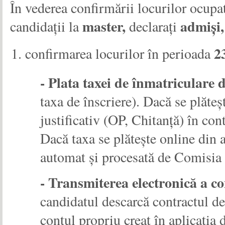
În vederea confirmării locurilor ocupa
master,
admiși,
candidații la
declarați
2
confirmarea locurilor în perioada
- Plata taxei de înmatriculare d
taxa de înscriere). Dacă se plăt
justificativ (OP, Chitanță) în con
Dacă taxa se plătește online din a
automat și procesată de Comisia
- Transmiterea electronică a co
candidatul descarcă contractul de
contul propriu creat în aplicați