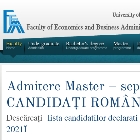
Faculty
Undergraduate
Bachelor's degree
Master
D
Home
Admission
Undergraduate programme
programme
d
Admitere Master – sep
CANDIDAȚI ROMÂNI
Descărcați
lista candidatilor declarat
2021Î