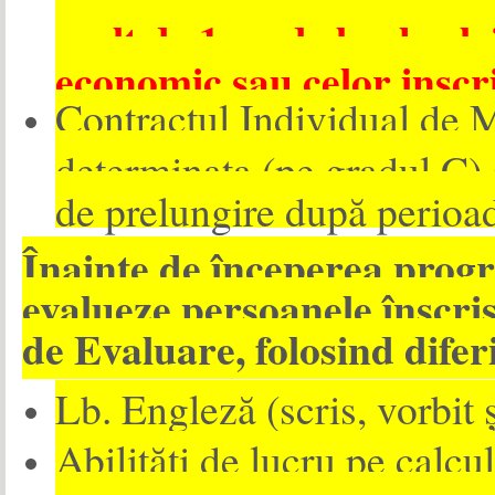
mult de 1 an de la absolv
economic sau celor inscri
Contractul Individual de 
determinata (pe gradul C) 
de prelungire după perioad
Înainte de începerea prog
evalueze persoanele înscri
de Evaluare, folosind difer
Lb. Engleză (scris, vorbit ș
Abilități de lucru pe calcul