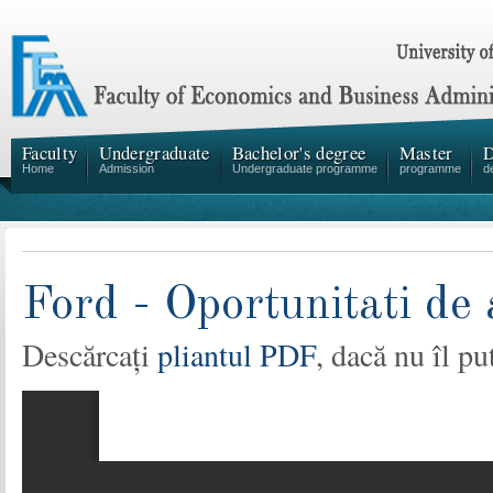
Faculty
Undergraduate
Bachelor's degree
Master
D
Home
Admission
Undergraduate programme
programme
d
Ford - Oportunitati de
Descărcați
pliantul PDF
, dacă nu îl pu