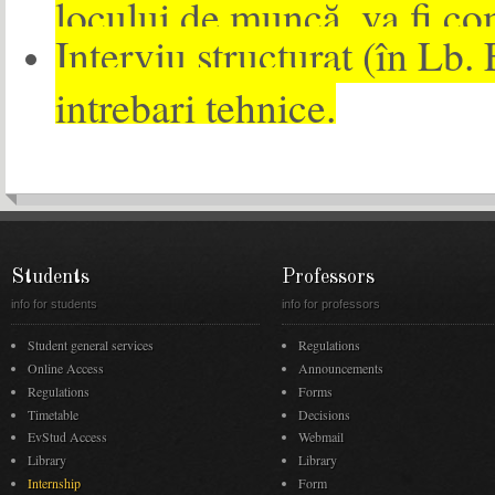
locului de muncă, va fi com
Interviu structurat (în Lb.
intrebari tehnice.
Students
Professors
info for students
info for professors
Student general services
Regulations
Online Access
Announcements
Regulations
Forms
Timetable
Decisions
EvStud Access
Webmail
Library
Library
Internship
Form