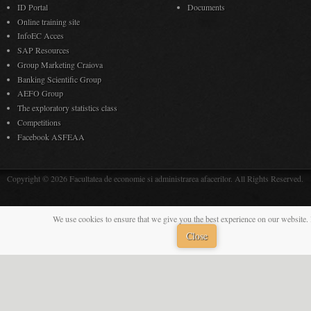
ID Portal
Documents
Online training site
InfoEC Acces
SAP Resources
Group Marketing Craiova
Banking Scientific Group
AEFO Group
The exploratory statistics class
Competitions
Facebook ASFEAA
Copyright © 2026 Facultatea de economie si administrarea afacerilor. All Rights Reserved.
We use cookies to ensure that we give you the best experience on our website. 
Close