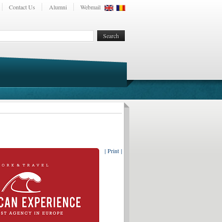
Contact Us
Alumni
Webmail
| Print |