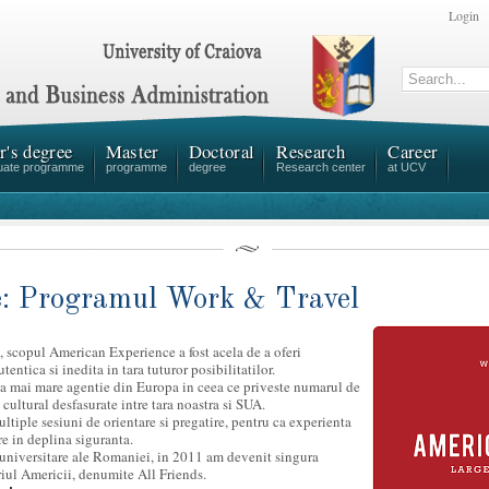
Login
r's degree
Master
Doctoral
Research
Career
uate programme
programme
degree
Research center
at UCV
e: Programul Work & Travel
, scopul American Experience a fost acela de a oferi
entica si inedita in tara tuturor posibilitatilor.
a mai mare agentie din Europa in ceea ce priveste numarul de
cultural desfasurate intre tara noastra si SUA.
ltiple sesiuni de orientare si pregatire, pentru ca experienta
are in deplina siguranta.
 universitare ale Romaniei, in 2011 am devenit singura
riul Americii, denumite All Friends.