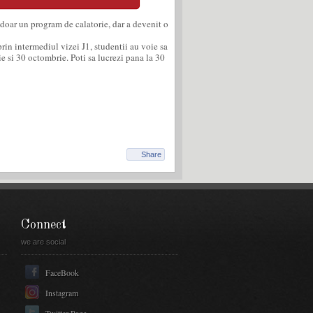
 doar un program de calatorie, dar a devenit o
rin intermediul vizei J1, studentii au voie sa
e si 30 octombrie. Poti sa lucrezi pana la 30
Share
Connect
we are social
FaceBook
Instagram