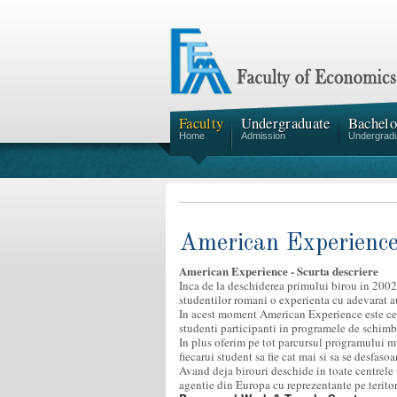
Faculty
Undergraduate
Bachelo
Home
Admission
Undergrad
American Experienc
American Experience - Scurta descriere
Inca de la deschiderea primului birou in 2002
studentilor romani o experienta cu adevarat aut
In acest moment American Experience este ce
studenti participanti in programele de schimb 
In plus oferim pe tot parcursul programului mu
fiecarui student sa fie cat mai si sa se desfaso
Avand deja birouri deschide in toate centrele
agentie din Europa cu reprezentante pe terito