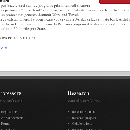
ntare
 pus bazele unei serii de programe prin intermediul carora
a experimenta “lifestyle-ul” american, pe o perioada determinata de timp. Initial era
la un proiect mai generos, denumit Work and Travel.
ca exista numerosi studenti care vor sa vada SUA, dar sa faca si niste bani. Astfel p
ul SUA, in timpul vacantei de vara. In Romania programul se desfasoara intre 15 iuni
 calatori 30 de zile prin State.
 Cuza nr. 13, Sala 139
e.ro
rofessors
Research
fo for professors
something new for you
Regulations
Research Centers
Announcements
Research projects
Forms
Collaborations
Decisions
Research Portal Access