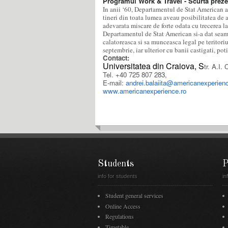
Programul Work & Travel - Scurta preze
In anii ‘60, Departamentul de Stat American a
tineri din toata lumea aveau posibilitatea de 
adevarata miscare de forte odata cu trecerea 
Departamentul de Stat American si-a dat seama 
calatoreasca si sa munceasca legal pe teritori
septembrie, iar ulterior cu banii castigati, poti
Contact:
Universitatea din Craiova, S
tr. A.I.
Tel. +40 725 807 283,
E-mail:
andrei.balaiita@americanexperienc
www.americanexperience.ro
Students
P
info for students
in
Student general services
Online Access
Regulations
Timetable