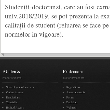
Studenții-doctoranzi, care au fost exma
univ.2018/2019, se pot prezenta la ex
calitații de student (reluarea se face 
normelor in vigoare).
Students
Professors
info for students
info for professors
Student general services
Regulations
Online Access
Announcements
Regulations
Forms
Timetable
Decisions
EvStud Access
Webmail