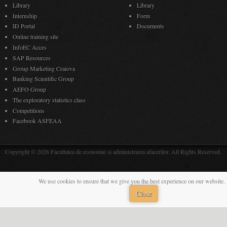
Library
Library
Internship
Form
ID Portal
Documents
Online training site
InfoEC Acces
SAP Resources
Group Marketing Craiova
Banking Scientific Group
AEFO Group
The exploratory statistics class
Competitions
Facebook ASFEAA
Copyright © 2026 Facultatea de economie si administrarea afacerilor. All Rights Reserved.
We use cookies to ensure that we give you the best experience on our website. 
Close