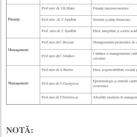
Prof.univ dr. Gh.Matei
Finanțe macroeconomice
Finan
țe
Prof.univ. dr. C.Spulbăr
Sisteme și piețe financiare
Prof. univ.dr. C.Spulbăr
Etică, integritate și scriere ac
Prof.univ.dr.C.Bocean
Managementul proiectelor de c
Management
Calitatea si managementul calită
Prof.univ.dr.C.Sitnikov
cercetare
Prof.univ.dr.A.Burlea
Etica, responsabilitate socială 
Epistemologie și metode cantitat
Management
Prof.univ.dr.V.Georgescu
economice
Prof.univ.dr.T.Nistorescu
Abordări moderne în manageme
NOTĂ: