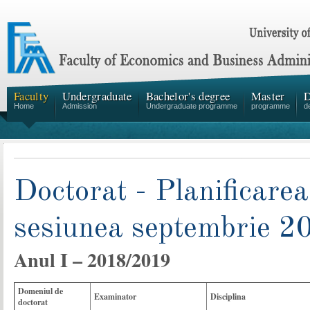
Faculty
Undergraduate
Bachelor's degree
Master
D
Home
Admission
Undergraduate programme
programme
d
Doctorat - Planificare
sesiunea septembrie 2
Anul I – 2018/2019
Domeniul de
Examinator
Disciplina
doctorat