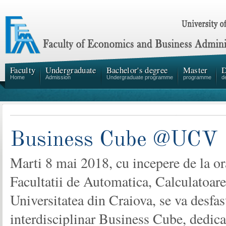
Faculty
Undergraduate
Bachelor's degree
Master
D
Home
Admission
Undergraduate programme
programme
d
Business Cube @UCV
Marti 8 mai 2018, cu incepere de la or
Facultatii de Automatica, Calculatoare
Universitatea din Craiova, se va desfa
interdisciplinar Business Cube, dedica