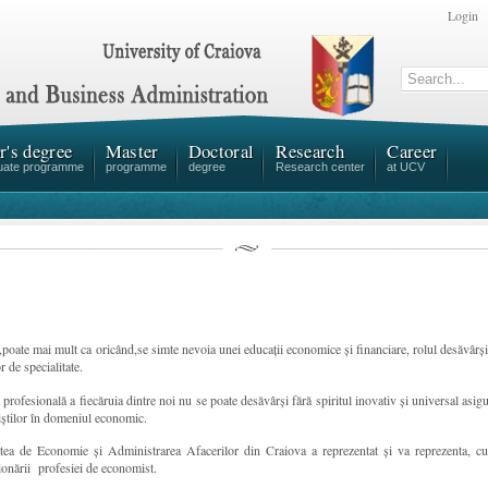
Login
r's degree
Master
Doctoral
Research
Career
uate programme
programme
degree
Research center
at UCV
,poate mai mult ca oricând,se simte nevoia unei educații economice și financiare, rolul desăvârșir
r de specialitate.
 profesională a fiecăruia dintre noi nu se poate desăvârși fără spiritul inovativ și universal a
iștilor în domeniul economic.
tea de Economie și Administrarea Afacerilor din Craiova a reprezentat și va reprezenta, cu s
ionării profesiei de economist.