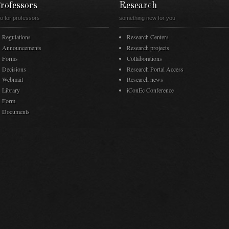
rofessors
Research
fo for professors
something new for you
Regulations
Research Centers
Announcements
Research projects
Forms
Collaborations
Decisions
Research Portal Access
Webmail
Research news
Library
iConEc Conference
Form
Documents