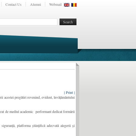
Contact Us
Alumni
Webmail
| Print |
ii acestei pregătiri revenind, evident, învățământului
sigurat de mediul academic performant dedicat formării
iguranță, platforma științifică adecvată alegerii și