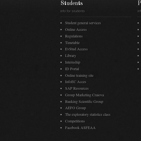
Students
P
info for students
in
Student general services
Online Access
Regulations
Timetable
EvStud Access
Library
Internship
ID Portal
Online training site
InfoEC Acces
SAP Resources
Group Marketing Craiova
Banking Scientific Group
AEFO Group
The exploratory statistics class
Competitions
Facebook ASFEAA