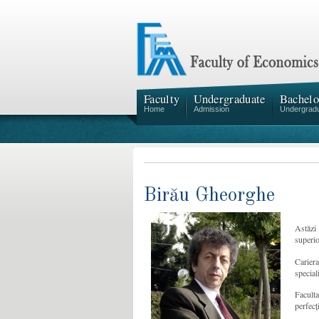
Faculty
Undergraduate
Bachelo
Home
Admission
Undergrad
Birău Gheorghe
Astăzi 
superio
Cariera
special
Faculta
perfecț