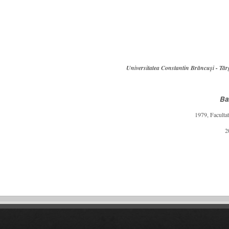
Universitatea Constantin Brâncuși - Târg
Ba
1979, Facultat
2