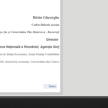
Birău Gheorghe
Cadru didactic asociat
u Jiu și Universitatea Titu Maiorescu - București
Director
nca Națională a României, Agenția Gorj
ea de Științe Economice, Secția Finanțe Contabilitate
004, doctorat în economie, Universitatea din Craiova
Share