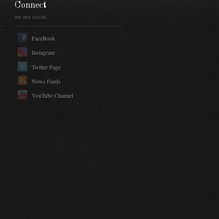
Connect
we are social
FaceBook
Instagram
Twitter Page
News Feeds
YouTube Channel