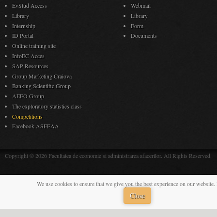
EvStud Access
Webmail
Library
Library
Internship
Form
ID Portal
Documents
Online training site
InfoEC Acces
SAP Resources
Group Marketing Craiova
Banking Scientific Group
AEFO Group
The exploratory statistics class
Competitions
Facebook ASFEAA
Copyright © 2026 Facultatea de economie si administrarea afacerilor. All Rights Reserved.
We use cookies to ensure that we give you the best experience on our website. 
Close