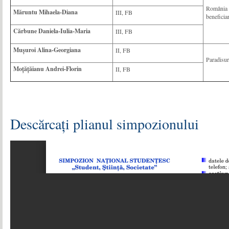
România –
Măruntu Mihaela-Diana
III, FB
beneficia
Cărbune Daniela-Iulia-Maria
III, FB
Mușuroi Alina-Georgiana
II, FB
Paradisuri
Moțățăianu Andrei-Florin
II, FB
Descărcați plianul simpozionului