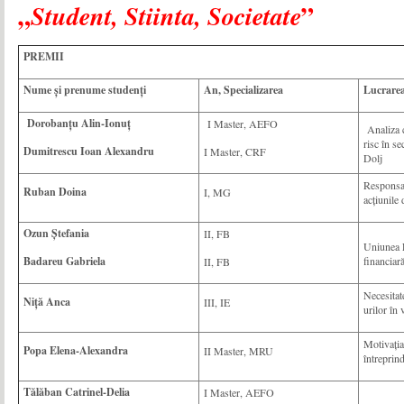
„
”
Student, Stiinta, Societate
PREMII
Nume și prenume studenți
An, Specializarea
Lucrare
Dorobanțu Alin-Ionuț
I Master, AEFO
Analiza co
risc în se
Dumitrescu Ioan Alexandru
I Master, CRF
Dolj
Responsab
Ruban Doina
I, MG
acțiunile 
Ozun Ștefania
II, FB
Uniunea E
Badareu Gabriela
financiar
II, FB
Necesitat
Niță Anca
III, IE
urilor în 
Motivația
Popa Elena-Alexandra
II Master, MRU
întreprind
Tălăban Catrinel-Delia
I Master, AEFO