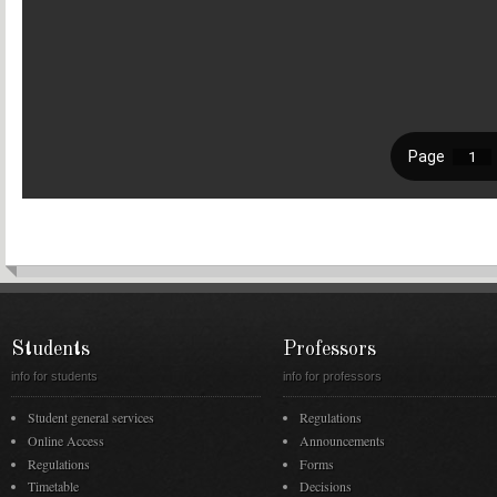
Students
Professors
info for students
info for professors
Student general services
Regulations
Online Access
Announcements
Regulations
Forms
Timetable
Decisions