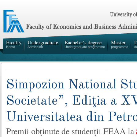
Faculty
Undergraduate
Bachelor's degree
Master
D
Home
Admission
Undergraduate programme
programme
d
Simpozion National Stu
Societate”, Ediţia a X
Universitatea din Petr
Premii obținute de studenții FEAA la