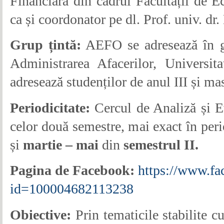
Financiară din cadrul Facultății de 
ca și coordonator pe dl. Prof. univ. 
Grup țintă:
AEFO se adresează în ge
Administrarea Afacerilor, Universi
adresează studenților de anul III și mas
Periodicitate:
Cercul de Analiză și E
celor două semestre, mai exact în per
și
martie – mai
din
semestrul II.
Pagina de Facebook:
https://www.fa
id=100004682113238
Obiective:
Prin tematicile stabilite cu