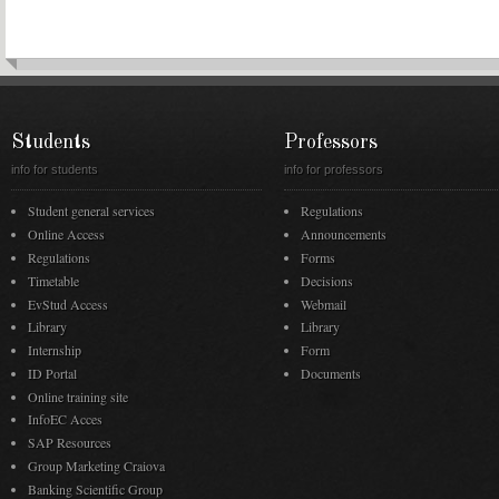
Students
Professors
info for students
info for professors
Student general services
Regulations
Online Access
Announcements
Regulations
Forms
Timetable
Decisions
EvStud Access
Webmail
Library
Library
Internship
Form
ID Portal
Documents
Online training site
InfoEC Acces
SAP Resources
Group Marketing Craiova
Banking Scientific Group