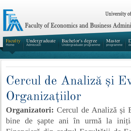
Faculty
Undergraduate
Bachelor's degree
Master
D
Home
Admission
Undergraduate programme
programme
d
Cercul de Analiză și E
Organizațiilor
Organizatori:
Cercul de Analiză și E
bine de șapte ani în urmă la iniți