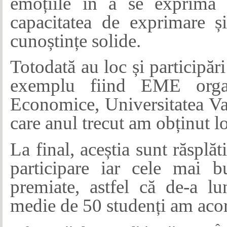
emoțiile în a se exprima 
capacitatea de exprimare ș
cunoștințe solide.
Totodată au loc și participări
exemplu fiind EME organ
Economice, Universitatea Val
care anul trecut am obținut lo
La final, aceștia sunt răsplă
participare iar cele mai b
premiate, astfel că de-a lu
medie de 50 studenți am acor