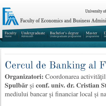
Faculty
Undergraduate
Bachelor's degree
Master
D
Home
Admission
Undergraduate programme
programme
d
Cercul de Banking al
Organizatori:
Coordonarea activitățil
Spulbăr
conf. univ. dr. Cristian 
și
mediului bancar și financiar local și n