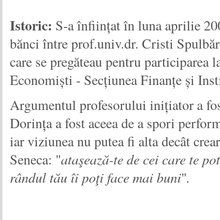
Istoric:
S-a înființat în luna aprilie 
bănci între prof.univ.dr. Cristi Spulb
care se pregăteau pentru participarea 
Economiști - Secțiunea Finanțe și Insti
Argumentul profesorului inițiator a fo
Dorința a fost aceea de a spori perfor
iar viziunea nu putea fi alta decât crear
Seneca: "
ataşează-te de cei care te po
rândul tău îi poţi face mai buni
"
.