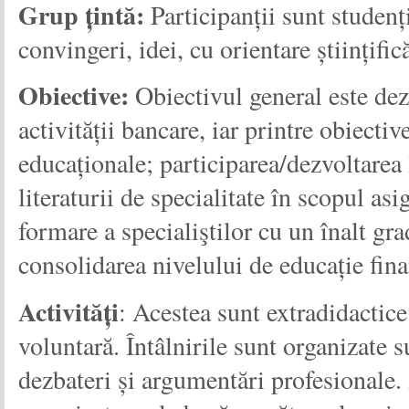
Grup țintă:
Participanții sunt studenț
convingeri, idei, cu orientare științif
Obiective:
Obiectivul general este dezv
activității bancare, iar printre obiecti
educaționale; participarea/dezvoltarea
literaturii de specialitate în scopul as
formare a specialiştilor cu un înalt gr
consolidarea nivelului de educație fina
Activități
: Acestea sunt extradidactice 
voluntară. Întâlnirile sunt organizate s
dezbateri și argumentări profesionale. 