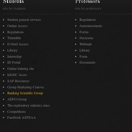
Students
Professors
info for students
info for professors
Student general services
Regulations
Online Access
Announcements
Regulations
Forms
Timetable
Decisions
EvStud Access
Webmail
Library
Library
Internship
Form
ID Portal
Documents
Online training site
InfoEC Acces
SAP Resources
Group Marketing Craiova
Banking Scientific Group
AEFO Group
The exploratory statistics class
Competitions
Facebook ASFEAA