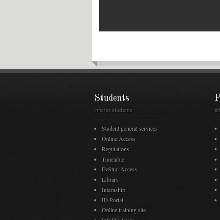
Students
P
info for students
in
Student general services
Online Access
Regulations
Timetable
EvStud Access
Library
Internship
ID Portal
Online training site