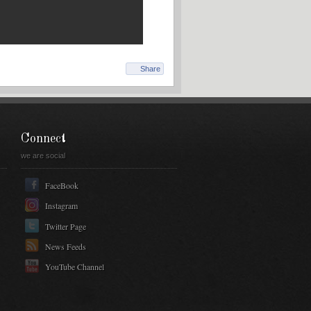
Share
Connect
we are social
FaceBook
Instagram
Twitter Page
News Feeds
YouTube Channel