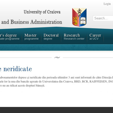
Login
r's degree
Master
Doctoral
Research
Career
uate programme
programme
degree
Research center
at UCV
 neridicate
 abonamentelor depuse și neridicate din perioada ultimilor 3 ani sunt informati de către Direcția
numele lor la una din bancile agreate de Universitatea din Craiova, BRD, BCR, RAIFFEIS
are nu au ridicat aceste drepturi bănești.