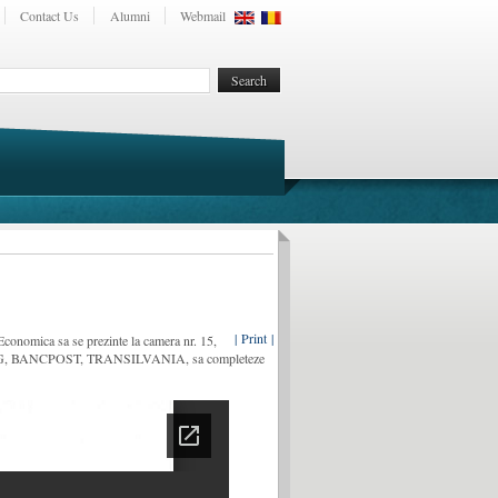
Contact Us
Alumni
Webmail
| Print |
 Economica sa se prezinte la camera nr. 15,
EN, ING, BANCPOST, TRANSILVANIA, sa completeze