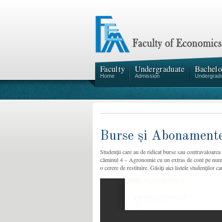
Faculty
Undergraduate
Bachelo
Home
Admission
Undergrad
Burse și Abonamente
Studenții care au de ridicat burse sau contravaloarea
căminul 4 – Agronomie cu un extras de cont pe 
o cerere de restituire. Găsiți aici listele studenților c