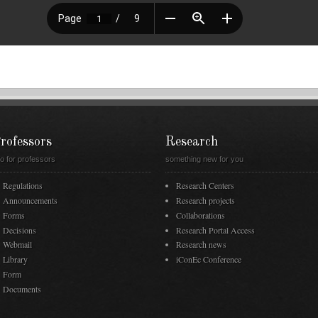
rofessors
Research
fo for professors
something new for you
Regulations
Research Centers
Announcements
Research projects
Forms
Collaborations
Decisions
Research Portal Access
Webmail
Research news
Library
iConEc Conference
Form
Documents