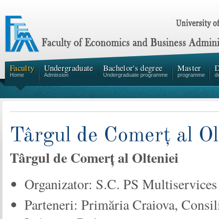
Faculty
Undergraduate
Bachelor's degree
Master
D
Home
Admission
Undergraduate programme
programme
d
Târgul de Comerț al Ol
Târgul de Comerț al Olteniei
Organizator: S.C. PS Multiservices
Parteneri: Primăria Craiova, Consi