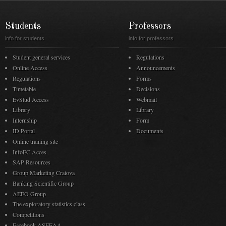
Students
Professors
info for students
info for professors
Student general services
Regulations
Online Access
Announcements
Regulations
Forms
Timetable
Decisions
EvStud Access
Webmail
Library
Library
Internship
Form
ID Portal
Documents
Online training site
InfoEC Acces
SAP Resources
Group Marketing Craiova
Banking Scientific Group
AEFO Group
The exploratory statistics class
Competitions
Facebook ASFEAA