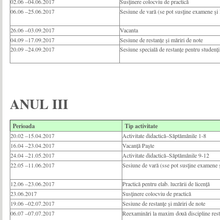
02.06 –04.06.2017
Susţinere colocviu
de
practică
06.06 –25.06.2017
Sesiune de vară (se pot susţine examene şi 
26.06 –03.09.2017
Vacanta
04.09 –17.09.2017
Sesiune de restanțe și măriri de note
20.09 –24.09.2017
Sesiune specială de restanțe pentru studenți
ANUL III
Perioada
Tip activitate
20.02 –15.04.2017
Activitate didactică–Săptămânile 1-8
16.04 –23.04.2017
Vacanță Paște
24.04 –21.05.2017
Activitate didactică–Săptămânile 9-12
22.05 –11.06.2017
Sesiune de vară (sse pot susţine examene ş
12.06 –23.06.2017
Practică pentru elab. lucrării de licență
23.06.2017
Susţinere colocviu
de
practică
19.06 –02.07.2017
Sesiune de restanţe și măriri de note
06.07 –07.07.2017
Reexaminări la maxim
două
discipline res