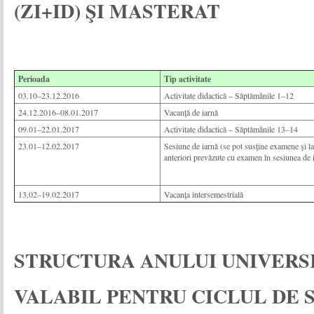
(ZI+ID) ŞI MASTERAT
Perioada
Tip activitate
03.10–23.12.2016
Activitate didactică – Săptămânile 1–12
24.12.2016–08.01.2017
Vacanţă de iarnă
09.01–22.01.2017
Activitate didactică – Săptămânile 13–14
23.01–12.02.2017
Sesiune de iarnă (se pot susţine examene şi la
anteriori prevăzute cu examen în sesiunea de 
13.02–19.02.2017
Vacanţa intersemestrială
STRUCTURA ANULUI UNIVERSIT
VALABIL PENTRU CICLUL DE 