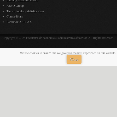
Banking Scientific Group
AEFO Group
The exploratory statistics class
Competitions
Facebook ASFEAA
Copyright © 2026 Facultatea de economie si administrarea afacerilor. All Rights Reserved.
We use cookies to ensure that we give you the best experience on our website. 
Close