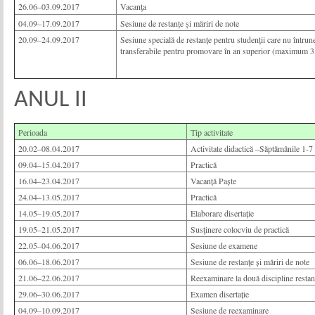
26.06–03.09.2017
Vacanţa
04.09–17.09.2017
Sesiune de restanțe și măriri de note
20.09–24.09.2017
Sesiune specială de restanțe pentru studenții care nu întru
transferabile pentru promovare în an superior (maximum 3 
ANUL
II
Perioada
Tip activitate
20.02–08.04.2017
Activitate didactică –Săptămânile 1-7
09.04–15.04.2017
Practică
16.04–23.04.2017
Vacanță Paște
24.04–13.05.2017
Practică
14.05–19.05.2017
Elaborare disertație
19.05–21.05.2017
Susţinere colocviu de practică
22.05–04.06.2017
Sesiune de examene
06.06–18.06.2017
Sesiune de restanţe și măriri de note
21.06–22.06.2017
Reexaminare la două discipline restante
29.06–30.06.2017
Examen disertație
04.09–10.09.2017
Sesiune de reexaminare