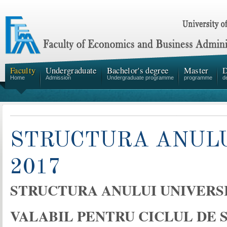
Faculty
Undergraduate
Bachelor's degree
Master
D
Home
Admission
Undergraduate programme
programme
d
STRUCTURA ANULU
2017
STRUCTURA ANULUI UNIVERSIT
VALABIL PENTRU CICLUL DE 