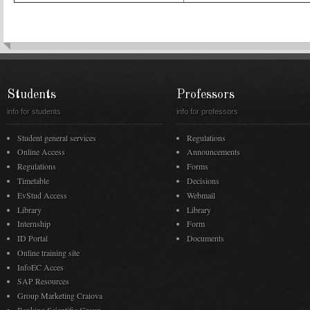
Students
Professors
info for students
info for professors
Student general services
Regulations
Online Access
Announcements
Regulations
Forms
Timetable
Decisions
EvStud Access
Webmail
Library
Library
Internship
Form
ID Portal
Documents
Online training site
InfoEC Acces
SAP Resources
Group Marketing Craiova