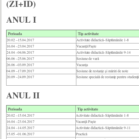
(ZI+ID)
ANUL I
Perioada
Tip activitate
20.02
–
15.04.2017
Activitate
didactică
–
Săptămânile
1-8
16.04
–
23.04.2017
Vacanță
Paște
24.04
–
04.06.2017
Activitate
didactică
–
Săptămânile
9-14
06.06
–
25.06.2017
Sesiune
de
vară
26.06
–
03.09.2017
Vacanţa
04.09
–
17.09.2017
Sesiune
de
restanțe
și
măriri
de
note
20.09
–
24.09.2017
Sesiune
specială
de
restanțe
pentru studenți
ANUL II
Perioada
Tip activitate
20.02 –15.04.2017
Activitate didactică–Săptămânile 1-8
16.04 –23.04.2017
Vacanță Paște
24.04 –14.05.2017
Activitate didactică–Săptămânile 9-11
15.05 –01.06.2017
Practică