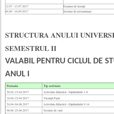
12.07 –13.07.2017
Examen de licenţă
04.09 –10.09.2017
Sesiune de reexaminare
STRUCTURA ANULUI
UNIVERS
SEMESTRUL
II
VALABIL
PENTRU
CICLUL
DE
ST
ANUL
I
Perioada
Tip activitate
20.02–15.04.2017
Activitate didactică– Săptămânile 1-8
16.04–23.04.2017
Vacanță Paște
24.04–04.06.2017
Activitate didactică –Săptămânile 9-14
06.06–25.06.2017
Sesiune de vară