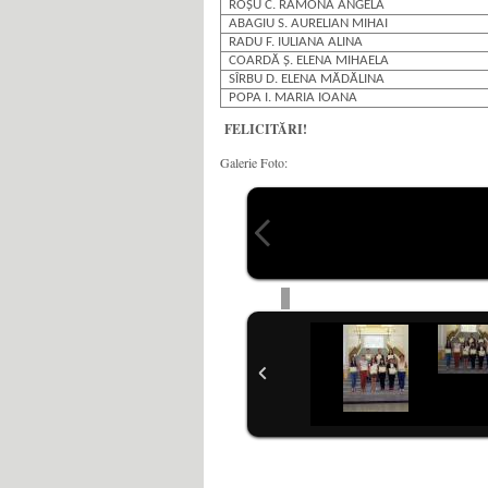
ROȘU C. RAMONA ANGELA
ABAGIU S. AURELIAN MIHAI
RADU F. IULIANA ALINA
COARDĂ Ș. ELENA MIHAELA
SÎRBU D. ELENA MĂDĂLINA
POPA I. MARIA IOANA
FELICITĂRI!
Galerie Foto: