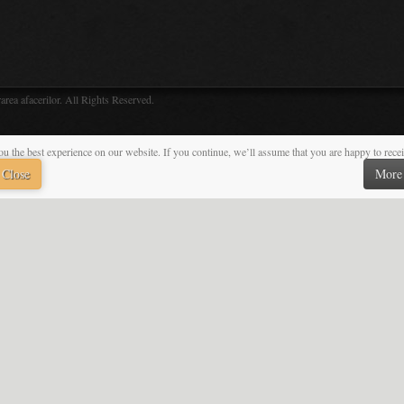
rofessors
Research
fo for professors
something new for you
Regulations
Research Centers
Announcements
Research projects
Forms
Collaborations
Decisions
Research Portal Access
Webmail
Research news
Library
iConEc Conference
Form