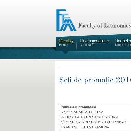
Faculty
Undergraduate
Bachelo
Home
Admission
Undergrad
Șefi de promoție 201
Numele și prenumele
RAICEA M. MIHAELA ELENA
MILITARU V.D. ALEXANDRU CRISTIAN
VÎLCEANU M. ROLAND DORU ALEXANDRU
LIXANDRU T.S. ELENA RAMONA