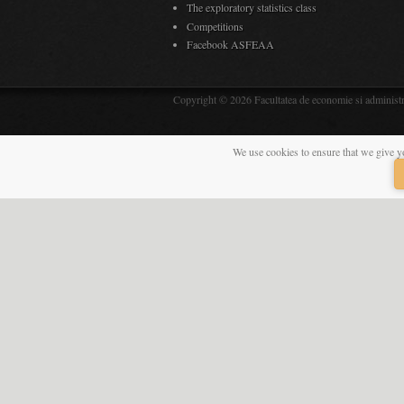
Students
P
info for students
in
Student general services
Online Access
Regulations
Timetable
EvStud Access
Library
Internship