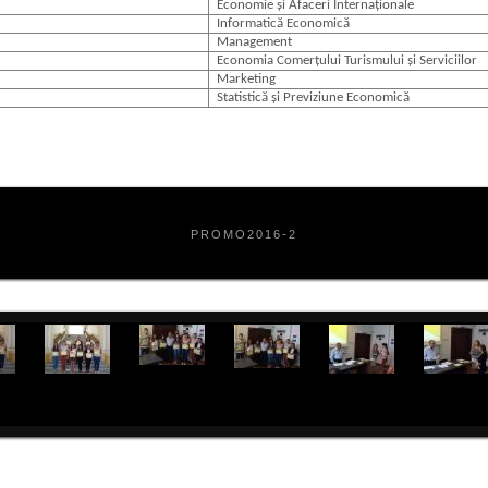
Economie și Afaceri Internaționale
Informatică Economică
Management
Economia Comerțului Turismului și Serviciilor
Marketing
Statistică și Previziune Economică