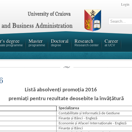
Login
r's degree
Master
Doctoral
Research
Career
uate programme
programme
degree
Research center
at UCV
6
Listă absolvenți promoția 2016
premiați pentru rezultate deosebite la învățătură
Specializarea
Contabilitate și Informatică de Gestiune
Finanțe și Bănci - Engleză
Economie și Afaceri Internaționale - Engleză
Finanțe și Bănci