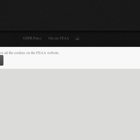
Share
Connect
we are social
FaceBook
Instagram
Twitter Page
News Feeds
YouTube Channel