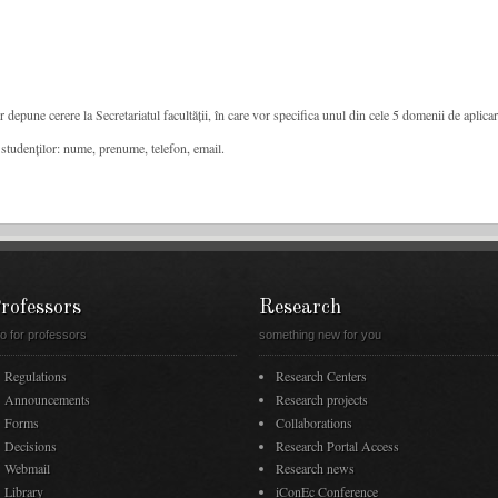
depune cerere la Secretariatul facultății, în care vor specifica unul din cele 5 domenii de aplicar
/ studenților: nume, prenume, telefon, email.
rofessors
Research
fo for professors
something new for you
Regulations
Research Centers
Announcements
Research projects
Forms
Collaborations
Decisions
Research Portal Access
Webmail
Research news
Library
iConEc Conference