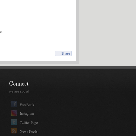
e.
Share
Connect
we are social
FaceBook
Instagram
Twitter Page
News Feeds