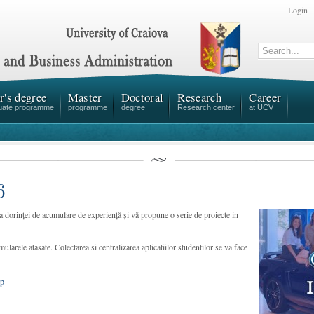
Login
r's degree
Master
Doctoral
Research
Career
uate programme
programme
degree
Research center
at UCV
6
dorinței de acumulare de experiență și vă propune o serie de proiecte in
ularele atasate. Colectarea si centralizarea aplicatiilor studentilor se va face
ip