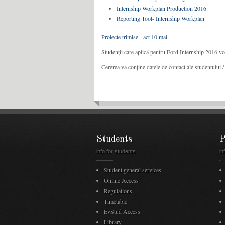
Internship Workplan Production 2016
Reporting Tool- Internship Workplan
Proiecte trimise - act 10 mai
Studenții care aplică pentru Ford Internship 2016 vor 
Cererea va conține datele de contact ale studentului 
Students
P
info for students
in
Student general services
Online Access
Regulations
Timetable
EvStud Access
Library