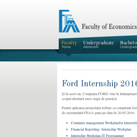
Faculty
Undergraduate
Bachelo
Home
Admission
Undergrad
Ford Internship 201
Și în acest an, Compania FORD vine în întâmpinarea 
scopul derularii unor stagii de practică.
Pentru aplicarea proiectului trebuie sa completati form
de secretariatul FEAA pana pe data de 20.05.2016.
Container management Workplanfor Internsh
Financial Reporting- Internship Workplan
Internship Workplan IT Programmer