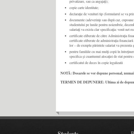
privatizare, sau ca angajaţi);
copie carte identitate;
declaraţie de venituri tip (formularul se va primi
documente (adeverinţe sau după caz, cupoane de
studentului pe lunile pentru noiembrie, decem
salariaţi va exista clar specificaţia: venit net rea
certificate eliberate de către Administraţia fin
certificate eliberate de administrația finan
lor – de exmplu părintele salariat va prezenta ș
pentru familiile cu mai mulţi copii în întreţine
specifica şi cuantumul alocaţiei de stat pentru 
certificatul de deces în copie legalizată
NOTĂ: Dosarele se vor depune personal, numai c
TERMEN DE DEPUNERE: Ultima zi de depunere a 