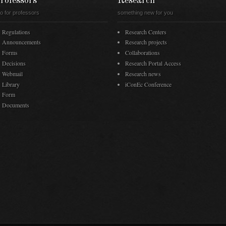
rofessors
Research
fo for professors
something new for you
Regulations
Research Centers
Announcements
Research projects
Forms
Collaborations
Decisions
Research Portal Access
Webmail
Research news
Library
iConEc Conference
Form
Documents