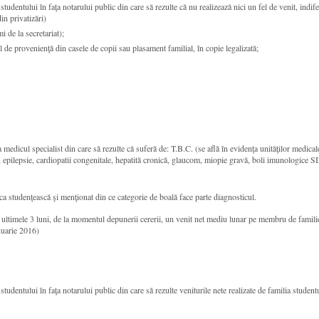
studentului în faţa notarului public din care să rezulte că nu realizează nici un fel de venit, indi
in privatizări)
i de la secretariat);
el de provenienţă din casele de copii sau plasament familial, în copie legalizată;
a medicul specialist din care să rezulte că suferă de: T.B.C. (se află în evidenţa unităţilor medica
c, epilepsie, cardiopatii congenitale, hepatită cronică, glaucom, miopie gravă, boli imunologice 
ca studenţească şi menţionat din ce categorie de boală face parte diagnosticul.
at în ultimele 3 luni, de la momentul depunerii cererii, un venit net mediu lunar pe membru de fa
nuarie 2016)
studentului în faţa notarului public din care să rezulte veniturile nete realizate de familia student