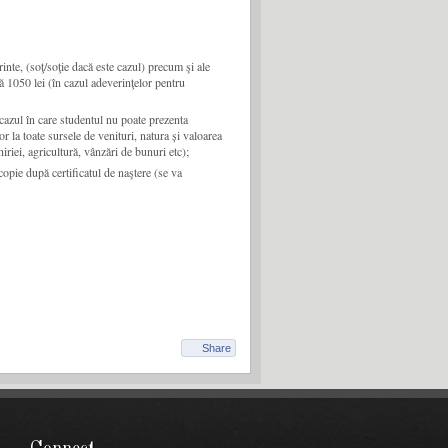
nte, (soţ/soţie dacă este cazul) precum şi ale
 1050 lei (în cazul adeverinţelor pentru
n cazul în care studentul nu poate prezenta
 toate sursele de venituri, natura și valoarea
iriei, agricultură, vânzări de bunuri etc);
 copie după certificatul de naştere (se va
Share