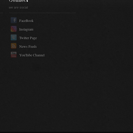
Connect
we are social
FaceBook
Instagram
Twitter Page
News Feeds
YouTube Channel