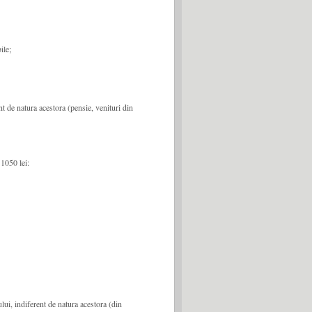
ile;
ent de natura acestora (pensie, venituri din
1050 lei:
ului, indiferent de natura acestora (din