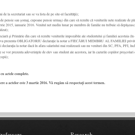
 de la secretariat sau se va lista de pe site-ul facultăţii);
 pensie sau şomaj, cupoane pensie urmaş) din care să rezulte că veniturile nete realizate de pări
brie 2015, ianuarie 2016. Venitul net mediu lunar pe membru de familie nu trebuie să depăşească
lizat);
anciară şi Primărie din care să rezulte veniturile impozabile ale studentului şi familiei acestuia (î
ciară va prezenta OBLIGATORIU declarație la notar a FIECĂRUI MEMBRU AL FAMILIEI privitor la
i declarația la notar dacă în afara salariului mai realizează sau nu venituri din SC, PFA, PFI, înch
re se vor prezenta adeverinţele de elev sau student ale acestora, iar în cazurile copiilor preşcolari
copii);
u actele complete.
actelor este 3 martie 2016. Vă rugăm să respectați acest termen.