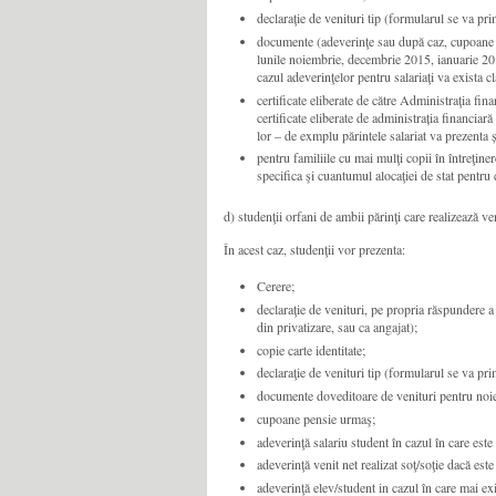
declaraţie de venituri tip (formularul se va primi
documente (adeverinţe sau după caz, cupoane de 
lunile noiembrie, decembrie 2015, ianuarie 20
cazul adeverinţelor pentru salariaţi va exista cla
certificate eliberate de către Administraţia fin
certificate eliberate de administrația finan
lor – de exmplu părintele salariat va prezenta ș
pentru familiile cu mai mulţi copii în întreţine
specifica şi cuantumul alocaţiei de stat pentru 
d) studenţii orfani de ambii părinţi care realizează ve
În acest caz, studenţii vor prezenta:
Cerere;
declaraţie de venituri, pe propria răspundere a 
din privatizare, sau ca angajat);
copie carte identitate;
declaraţie de venituri tip (formularul se va primi
documente doveditoare de venituri pentru noiem
cupoane pensie urmaş;
adeverinţă salariu student în cazul în care este 
adeverinţă venit net realizat soţ/soţie dacă este
adeverinţă elev/student in cazul în care mai exi