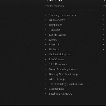
Students
P
info for students
in
Student general services
Online Access
Regulations
Timetable
EvStud Access
Library
Internship
ID Portal
Online training site
InfoEC Acces
SAP Resources
Group Marketing Craiova
Banking Scientific Group
AEFO Group
The exploratory statistics class
Competitions
Facebook ASFEAA