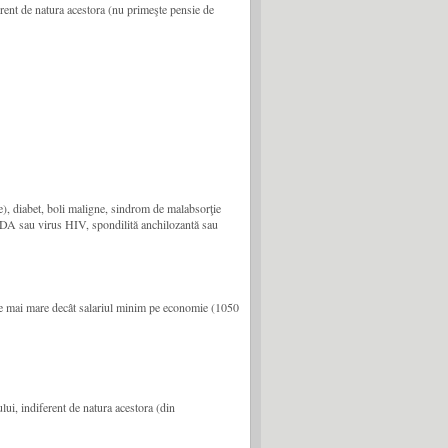
ferent de natura acestora (nu primeşte pensie de
le), diabet, boli maligne, sindrom de malabsorţie
SIDA sau virus HIV, spondilită anchilozantă sau
milie mai mare decât salariul minim pe economie (1050
ului, indiferent de natura acestora (din