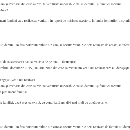
iară şi Primărie din care să rezulte veniturile impozabile ale studentului şi familiei acestuia;
alizată.
ment familial care realizează venituri, în raport de mărimea acestora, în limita fondurilor disponib
studentului în faţa notarului public din care să rezulte veniturile nete realizate de acesta, indifer
 de la secretariat sau se va lista de pe site-ul facultăţii);
brie, decembrie 2015, ianuarie 2016 din care să rezulte un venit net realizat care nu depăşeşte 
angajat (venit net realizat)
iară şi Primărie din care să rezulte veniturile impozabile ale studentului şi familiei acestuia
au plasament familial
ile familiei, dacă acestea există, cu condiţia să nu aibă mai mult de două restanţe.
studentului în faţa notarului public din care să rezulte veniturile nete realizate de familia student