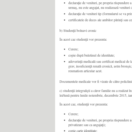
declaraţie de venituri, pe propria răspundere a 
urmaş, nu este angajat, nu realizează venituri d
declaraţie de venituri tip (formularul se va prim
certificatele de deces ale ambilor părinţi sau c
b) Studenţii bolnavi cronic
În acest caz studenţii vor prezenta:
Cerere;
copie după buletinul de identitate;
adeverinţă medicală sau certificat medical de l
grav, insuficienţă renală cronică, astm bronşi
reumatism articular acut.
Documentele medicale vor fi vizate de către policlini
c) studenţii integralişti a căror familie nu a realiz
lei/lună pentru lunile noiembrie, decembrie 2015, ia
În acest caz, studenţii vor prezenta:
Cerere;
declaraţie de venituri, pe propria răspundere a 
privatizare sau ca angajaţi);
copie carte identitate;