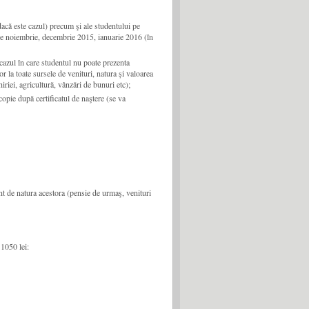
dacă este cazul) precum şi ale studentului pe
le noiembrie, decembrie 2015, ianuarie 2016 (în
n cazul în care studentul nu poate prezenta
 toate sursele de venituri, natura și valoarea
iriei, agricultură, vânzări de bunuri etc);
 copie după certificatul de naştere (se va
rent de natura acestora (pensie de urmaş, venituri
1050 lei: