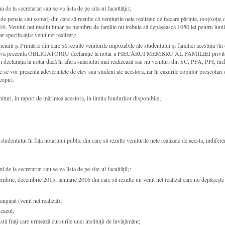
 de la secretariat sau se va lista de pe site-ul facultăţii);
pensie sau şomaj) din care să rezulte că veniturile nete realizate de fiecare părinte, (soţ/soţie 
16. Venitul net mediu lunar pe membru de familie nu trebuie să depăşească 1050 lei pentru luni
r specificaţia: venit net realizat);
anciară şi Primărie din care să rezulte veniturile impozabile ale studentului şi familiei acestuia (î
ciară va prezenta OBLIGATORIU declarație la notar a FIECĂRUI MEMBRU AL FAMILIEI privitor la
i declarația la notar dacă în afara salariului mai realizează sau nu venituri din SC, PFA, PFI, înch
re se vor prezenta adeverinţele de elev sau student ale acestora, iar în cazurile copiilor preşcolari
copii).
nituri, în raport de mărimea acestora, în limita fondurilor disponibile;
studentului în faţa notarului public din care să rezulte veniturile nete realizate de acesta, indife
 de la secretariat sau se va lista de pe site-ul facultăţii);
brie, decembrie 2015, ianuarie 2016 din care să rezulte un venit net realizat care nu depăşeşte 
angajat (venit net realizat);
 cazul;
stă fraţi care urmează cursurile unei instituţii de învăţământ;