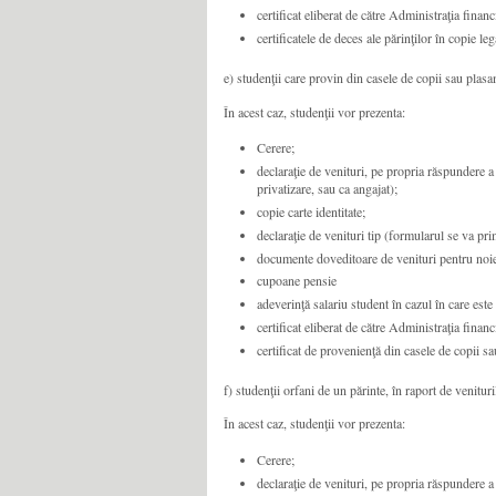
certificat eliberat de către Administraţia financ
certificatele de deces ale părinţilor în copie leg
e) studenţii care provin din casele de copii sau plasa
În acest caz, studenţii vor prezenta:
Cerere;
declaraţie de venituri, pe propria răspundere a 
privatizare, sau ca angajat);
copie carte identitate;
declaraţie de venituri tip (formularul se va primi
documente doveditoare de venituri pentru noiem
cupoane pensie
adeverinţă salariu student în cazul în care este 
certificat eliberat de către Administraţia financ
certificat de provenienţă din casele de copii s
f) studenţii orfani de un părinte, în raport de venitur
În acest caz, studenţii vor prezenta:
Cerere;
declaraţie de venituri, pe propria răspundere a 