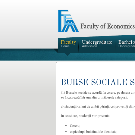
Faculty
Undergraduate
Bachelo
Home
Admission
Undergrad
BURSE SOCIALE S
(1) Bursele sociale se acordă, la cerere, pe durata un
se încadrează într-una din următoarele categorii:
a) studenţii orfani de ambii părinţi, cei proveniţi din
În acest caz, studenţii vor prezenta:
Cerere;
copie după buletinul de identitate;