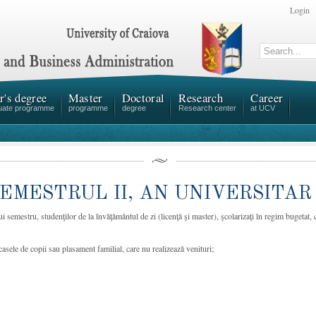
Login
r's degree
Master
Doctoral
Research
Career
uate programme
programme
degree
Research center
at UCV
EMESTRUL II, AN UNIVERSITAR 
ui semestru, studenţilor de la învăţământul de zi (licenţă şi master), şcolarizaţi în regim bugetat,
 casele de copii sau plasament familial, care nu realizează venituri;