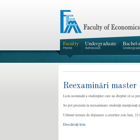
Faculty
Undergraduate
Bachelo
Home
Admission
Undergrad
Reexaminări master
Lista nominală a studenților care au dreptul să se pr
Se pot prezenta la reexaminare studenții menționați num
Ultimul termen de depunere a cererilor este luni, 22
Descărcați lista