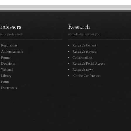
rofessors
Research
fo for professors
something new for you
Regulations
Research Centers
Announcements
Research projects
Forms
Collaborations
Decisions
Research Portal Access
Webmail
Research news
Library
iConEc Conference
Form
Documents