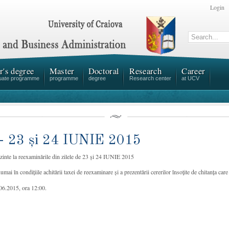
Login
r's degree
Master
Doctoral
Research
Career
uate programme
programme
degree
Research center
at UCV
 - 23 și 24 IUNIE 2015
ezinte la reexaminările din zilele de 23 și 24 IUNIE 2015
ai în condițiile achitării taxei de reexaminare și a prezentării cererilor însoțite de chitanța care d
.06.2015, ora 12:
00
.