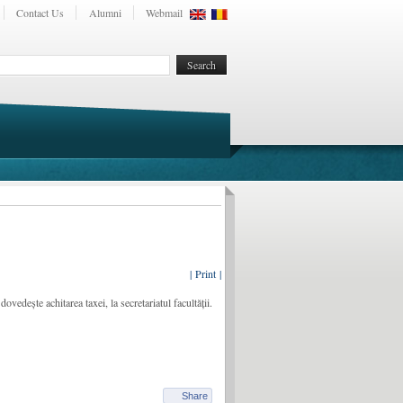
Contact Us
Alumni
Webmail
| Print |
ovedește achitarea taxei, la secretariatul facultății.
Share