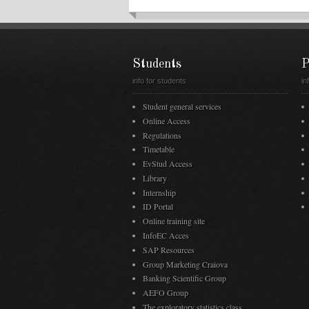
Students
P
info for students
in
Student general services
Online Access
Regulations
Timetable
EvStud Access
Library
Internship
ID Portal
Online training site
InfoEC Acces
SAP Resources
Group Marketing Craiova
Banking Scientific Group
AEFO Group
The exploratory statistics class