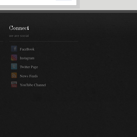
Connect
we are social
FaceBook
Instagram
Twitter Page
News Feeds
YouTube Channel