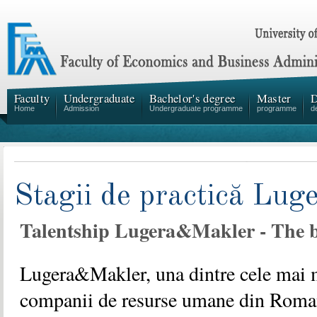
Faculty
Undergraduate
Bachelor's degree
Master
D
Home
Admission
Undergraduate programme
programme
d
Stagii de practică Lu
Talentship Lugera&Makler - The b
Lugera&Makler, una dintre cele mai 
companii de resurse umane din Roma