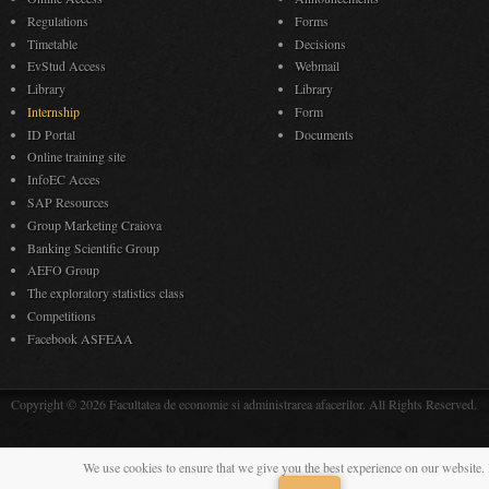
Regulations
Forms
Timetable
Decisions
EvStud Access
Webmail
Library
Library
Internship
Form
ID Portal
Documents
Online training site
InfoEC Acces
SAP Resources
Group Marketing Craiova
Banking Scientific Group
AEFO Group
The exploratory statistics class
Competitions
Facebook ASFEAA
Copyright © 2026 Facultatea de economie si administrarea afacerilor. All Rights Reserved.
We use cookies to ensure that we give you the best experience on our website. 