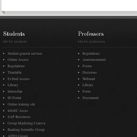
Students
Professors
info for students
info for professors
Student general services
Regulations
Online Access
Announcements
Regulations
Forms
Timetable
Decisions
EvStud Access
Webmail
Library
Library
Internship
Form
ID Portal
Documents
Online training site
InfoEC Acces
SAP Resources
Group Marketing Craiova
Banking Scientific Group
AEFO Group