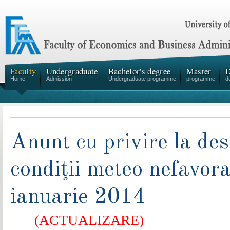
Faculty
Undergraduate
Bachelor's degree
Master
D
Home
Admission
Undergraduate programme
programme
d
Anunt cu privire la de
condiţii meteo nefavora
ianuarie 2014
(ACTUALIZARE)