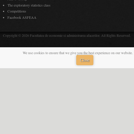
The exploratory statistics class
Competitions
Facebook ASFEAA
Copyright © 2026 Facultatea de economie si administrarea afacerilor. All Rights Reserved.
We use cookies to ensure that we give you the best experience on our website. 
Close