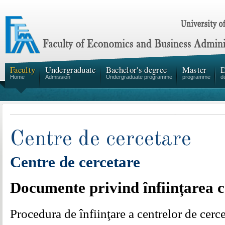
Faculty
Undergraduate
Bachelor's degree
Master
D
Home
Admission
Undergraduate programme
programme
d
Centre de cercetare
Centre de cercetare
Documente privind înființarea c
Procedura de înfiinţare a centrelor de cercet