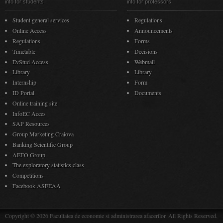
info for students
info for professors
Student general services
Regulations
Online Access
Announcements
Regulations
Forms
Timetable
Decisions
EvStud Access
Webmail
Library
Library
Internship
Form
ID Portal
Documents
Online training site
InfoEC Acces
SAP Resources
Group Marketing Craiova
Banking Scientific Group
AEFO Group
The exploratory statistics class
Competitions
Facebook ASFEAA
Copyright © 2026 Facultatea de economie si administrarea afacerilor. All Rights Reserved.