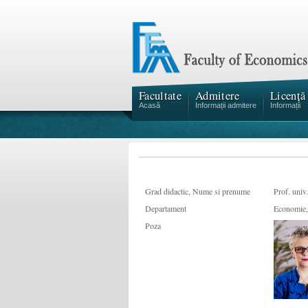
Facultate
Admitere
Licență
Acasă
Informații admitere
Informații
Grad didactic, Nume si prenume
Prof. univ
Departament
Economie, 
Poza