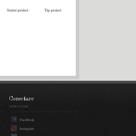
Statut proiect
Tip proiect
Conectare
rețele sociale
FaceBook
Instagram