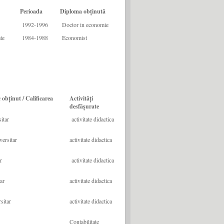
Perioada
Diploma obținută
1992-1996
Doctor in economie
te
1984-1988
Economist
 obținut / Calificarea
Activități
desfășurate
itar
activitate didactica
versitar
activitate didactica
r
activitate didactica
tar
activitate didactica
sitar
activitate didactica
Contabilitate