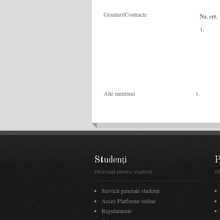
Granturi/Contracte
Nr. crt.
1.
Alte mentiuni
1.
Studenți
P
informații pentru studenți
in
Servicii generale studenți
Acces Platforme online
Regulamente