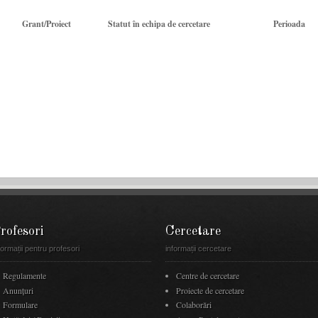
Grant/Proiect
Statut în echipa de cercetare
Perioada
rofesori
Cercetare
formații pentru profesori
informații cercetare
Regulamente
Centre de cercetare
Anunţuri
Proiecte de cercetare
Formulare
Colaborări