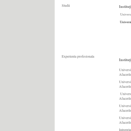
Studii
Instituț
Univers
Universi
Experienta profesionala
Instituț
Universi
Afaceril
Universi
Afaceril
Universi
Afaceril
Universi
Afaceril
Universi
Afaceril
Intrepri