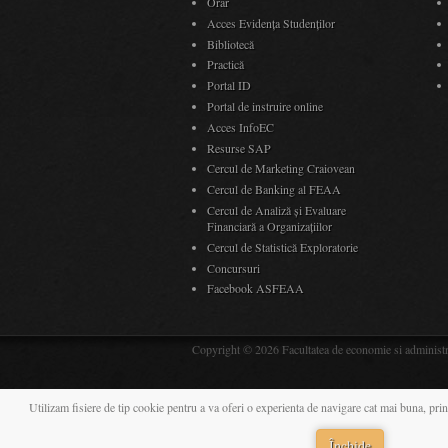
Orar
Acces Evidenţa Studenţilor
Bibliotecă
Practică
Portal ID
Portal de instruire online
Acces InfoEC
Resurse SAP
Cercul de Marketing Craiovean
Cercul de Banking al FEAA
Cercul de Analiză și Evaluare
Financiară a Organizațiilor
Cercul de Statistică Exploratorie
Concursuri
Facebook ASFEAA
Copyright © 2026 Facultatea de economie si administrar
Utilizam fisiere de tip cookie pentru a va oferi o experienta de navigare cat mai buna, prin
Închide