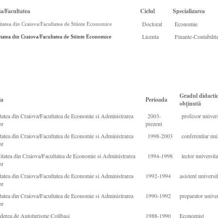
ia/Facultatea
Ciclul
Specializarea
Doctorat
Economie
itatea din Craiova/Facultatea de Stiinte Economice
Licenta
Finante-Contabilita
tatea din Craiova/Facultatea de Stiinte Economice
Gradul didactic
ia
Perioada
obținută
tatea din Craiova/Facultatea de Economie si Administrarea
2003-
profesor univers
or
prezent
tatea din Craiova/Facultatea de Economie si Administrarea
1998-2003
conferentiar uni
or
tatea din Craiova/Facultatea de Economie si Administrarea
1994-1998
lector universita
or
tatea din Craiova/Facultatea de Economie si Administrarea
1992-1994
asistent universi
or
tatea din Craiova/Facultatea de Economie si Administrarea
1990-1992
preparator univer
or
nderea de Autoturisme Colibasi
1988-1990
Economist