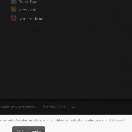
Twitter Page
News Feeds
YouTube Channel
a datelor cu caracter personal
Site vechi FEAA
 pe website-ul nostru, sunteti de acord cu utilizarea modulelor noastre cookie.
Sunt de acord
Află mai multe