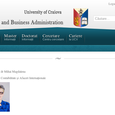
Loga
Master
Doctorat
Cercetare
Cariere
Informații
Informații
Centru cercetare
la UCV
. dr Mihai Magdalena
Contabilitate şi Afaceri Internaţionale