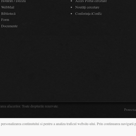
Hotărâri / Decizii
Acces Portal cercetare
WebMail
Noutăţi cercetare
Bibliotecă
Conferința iConEc
Form
Documente
ea afacerilor. Toate drepturile rezervate.
Protecti
 personalizarea continutului si pentru a analiza traficul website-ului. Prin continuarea navigarii