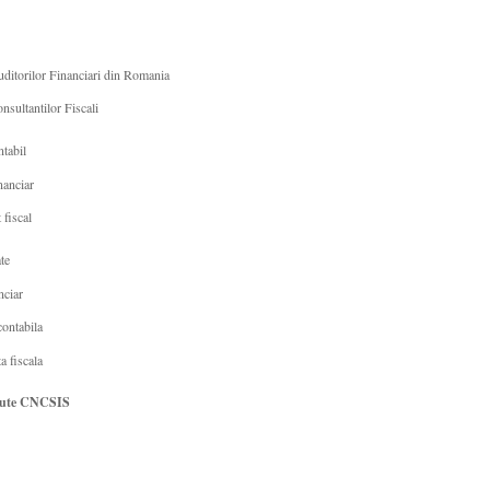
itorilor Financiari din Romania
sultantilor Fiscali
tabil
nanciar
 fiscal
te
nciar
contabila
a fiscala
cute CNCSIS