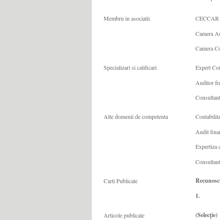
Membru in asociatii
CECCAR
Camera Aud
Camera Con
Specializari si calificari
Expert Con
Auditor fi
Consultant
Alte domenii de competenta
Contabilita
Audit fina
Expertiza 
Consultant
Recunos
Carti Publicate
1.
(Selecție)
Articole publicate