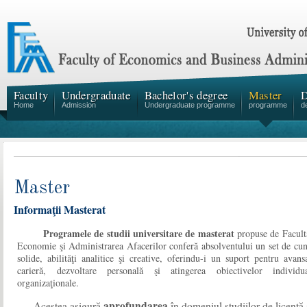
Faculty
Undergraduate
Bachelor's degree
Master
D
Home
Admission
Undergraduate programme
programme
d
Master
Informaţii Masterat
Programele de studii universitare de masterat
propuse de Facult
Economie şi Administrarea Afacerilor conferă absolventului un set de cun
solide, abilităţi analitice şi creative, oferindu-i un suport pentru avans
carieră, dezvoltare personală şi atingerea obiectivelor individu
organizaţionale.
aprofundarea
Acestea asigură
în domeniul studiilor de licenţă