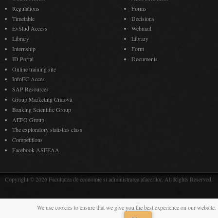
Regulations
Forms
Timetable
Decisions
EvStud Access
Webmail
Library
Library
Internship
Form
ID Portal
Documents
Online training site
InfoEC Acces
SAP Resources
Group Marketing Craiova
Banking Scientific Group
AEFO Group
The exploratory statistics class
Competitions
Facebook ASFEAA
Copyright © 2026 Facultatea de economie si administrarea afacerilor. All Rights Reserved.
We use cookies to ensure that we give you the best experience on our website. 