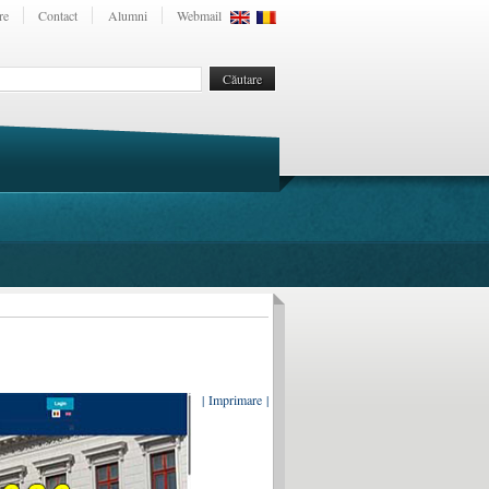
re
Contact
Alumni
Webmail
| Imprimare |