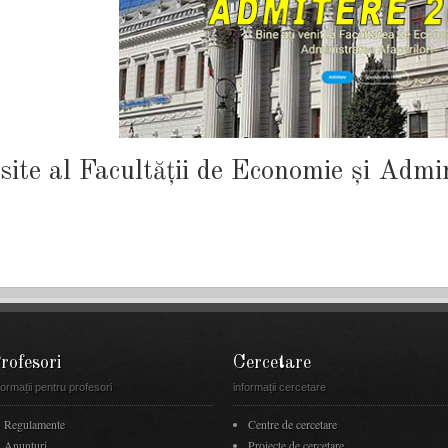
site al Facultății de Economie și Admi
rofesori
Cercetare
formații pentru profesori
informații cercetare
Regulamente
Centre de cercetare
Anunţuri
Proiecte de cercetare