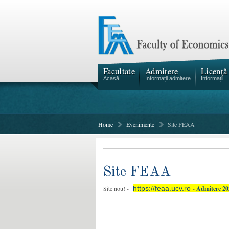
Facultate
Admitere
Licență
Acasă
Informații admitere
Informații
Home
Evenimente
Site FEAA
Site FEAA
Site nou! -
https://feaa.ucv.ro
-
Admitere 20