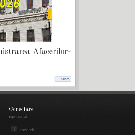
nistrarea Afacerilor-
Share
Conectare
rețele sociale
FaceBook