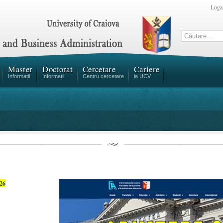
Loga
Master
Doctorat
Cercetare
Cariere
Informații
Informații
Centru cercetare
la UCV
26