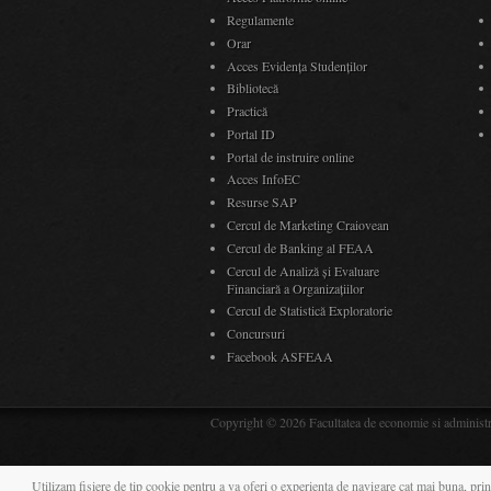
Regulamente
Orar
Acces Evidenţa Studenţilor
Bibliotecă
Practică
Portal ID
Portal de instruire online
Acces InfoEC
Resurse SAP
Cercul de Marketing Craiovean
Cercul de Banking al FEAA
Cercul de Analiză și Evaluare
Financiară a Organizațiilor
Cercul de Statistică Exploratorie
Concursuri
Facebook ASFEAA
Copyright © 2026 Facultatea de economie si administrar
Utilizam fisiere de tip cookie pentru a va oferi o experienta de navigare cat mai buna, prin