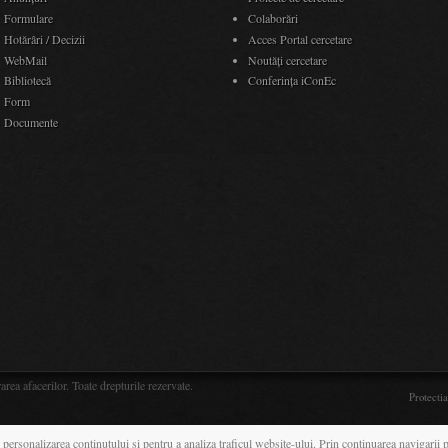
Formulare
Colaborări
Hotărâri / Decizii
Acces Portal cercetare
WebMail
Noutăţi cercetare
Bibliotecă
Conferința iConEc
Form
Documente
ea afacerilor. Toate drepturile rezervate.
Protecti
 personalizarea continutului si pentru a analiza traficul website-ului. Prin continuarea navigarii