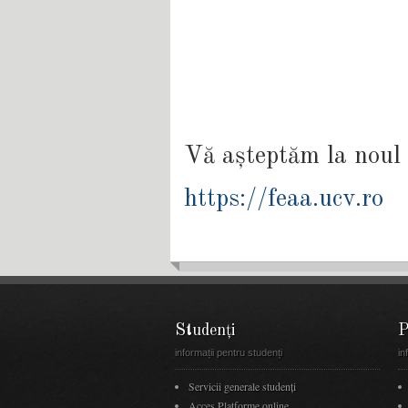
Vă așteptăm la noul 
https://feaa.ucv.ro
Studenți
P
informații pentru studenți
in
Servicii generale studenți
Acces Platforme online