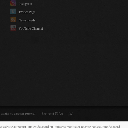
Instagram
Twitter Page
News Feeds
YouTube Channel
a datelor cu caracter personal
Site vechi FEAA
 pe website-ul nostru, sunteti de acord cu utilizarea modulelor noastre cookie.
Sunt de acord