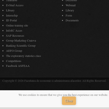
Timetable
Decisions
EvStud Access
Webmail
Library
Library
Internship
Form
ID Portal
Documents
Online training site
InfoEC Acces
SAP Resources
Group Marketing Craiova
Banking Scientific Group
AEFO Group
The exploratory statistics class
Competitions
Facebook ASFEAA
Copyright © 2026 Facultatea de economie si administrarea afacerilor. All Rights Reserved.
We use cookies to ensure that we give you the best experience on our website. 
Close