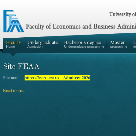
Faculty
Undergraduate
Bachelor's degree
Master
D
Home
Admission
Undergraduate programme
programme
d
Site FEAA
Admitere 2026
Site nou! -
-
https://feaa.ucv.ro
Read more...