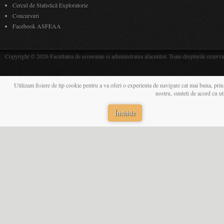
Cercul de Statistică Exploratorie
Concursuri
Facebook ASFEAA
Copyright © 2026 Facultatea de economie si administrarea afacerilor. Toate drepturile rezerva
Utilizam fisiere de tip cookie pentru a va oferi o experienta de navigare cat mai buna, prin
nostru, sunteti de acord cu u
Închide