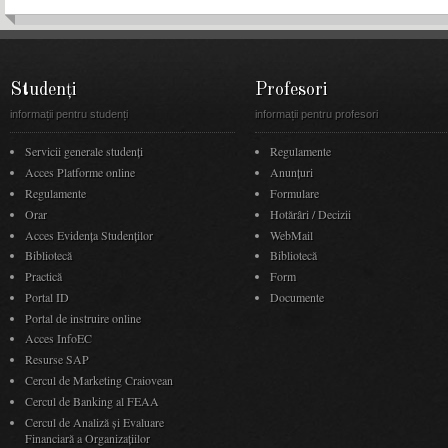
Studenți
Profesori
informații pentru studenți
informații pentru profesori
Servicii generale studenți
Regulamente
Acces Platforme online
Anunţuri
Regulamente
Formulare
Orar
Hotărâri / Decizii
Acces Evidenţa Studenţilor
WebMail
Bibliotecă
Bibliotecă
Practică
Form
Portal ID
Documente
Portal de instruire online
Acces InfoEC
Resurse SAP
Cercul de Marketing Craiovean
Cercul de Banking al FEAA
Cercul de Analiză și Evaluare
Financiară a Organizațiilor