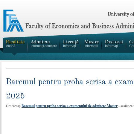
Facultate
Admitere
Licență
Master
Doctorat
Ce
Acasă
Informații admitere
Informații
Informații
Informații
Cen
Baremul pentru proba scrisa a exame
2025
Descărcați
Baremul pentru proba scrisa a examenului de admitere Master
- sesiunea 