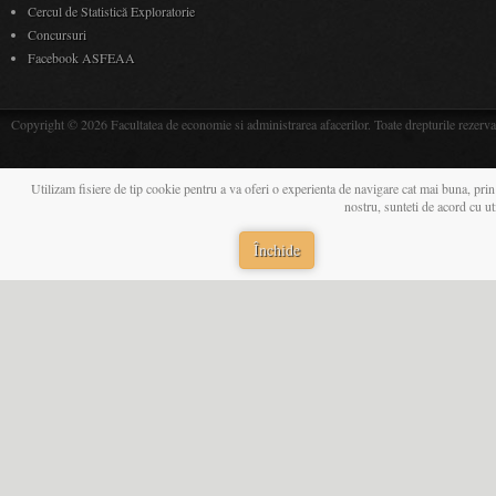
Cercul de Statistică Exploratorie
Concursuri
Facebook ASFEAA
Copyright © 2026 Facultatea de economie si administrarea afacerilor. Toate drepturile rezerva
Utilizam fisiere de tip cookie pentru a va oferi o experienta de navigare cat mai buna, prin
nostru, sunteti de acord cu u
Închide