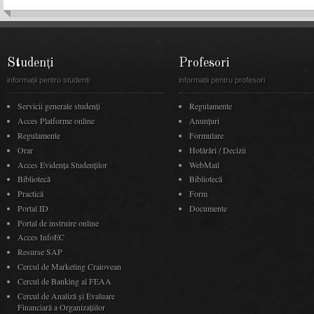
Studenți
Profesori
informații pentru studenți
informații pentru profesori
Servicii generale studenți
Regulamente
Acces Platforme online
Anunţuri
Regulamente
Formulare
Orar
Hotărâri / Decizii
Acces Evidenţa Studenţilor
WebMail
Bibliotecă
Bibliotecă
Practică
Form
Portal ID
Documente
Portal de instruire online
Acces InfoEC
Resurse SAP
Cercul de Marketing Craiovean
Cercul de Banking al FEAA
Cercul de Analiză și Evaluare
Financiară a Organizațiilor