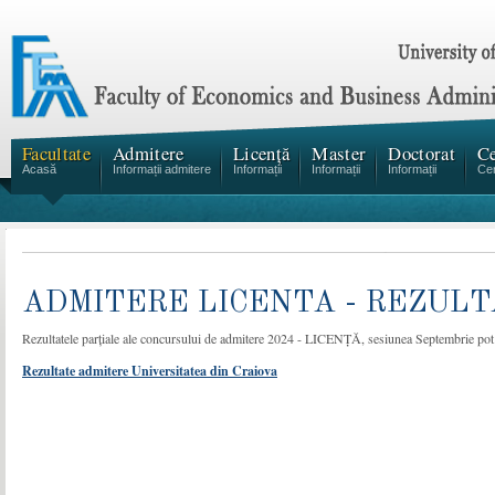
Facultate
Admitere
Licență
Master
Doctorat
Ce
Acasă
Informații admitere
Informații
Informații
Informații
Cen
ADMITERE LICENTA - REZULTAT
Rezultatele parțiale ale concursului de admitere 2024 - LICENȚĂ, sesiunea Septembrie pot f
Rezultate admitere Universitatea din Craiova