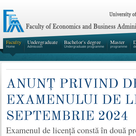
Faculty
Undergraduate
Bachelor's degree
Master
D
Home
Admission
Undergraduate programme
programme
d
ANUNȚ PRIVIND 
EXAMENULUI DE L
SEPTEMBRIE 2024
Examenul de licență constă în două 