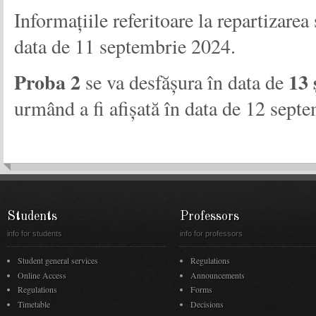
Informațiile referitoare la repartizarea
data de 11 septembrie 2024.
Proba 2
13 
se va desfășura în data de
urmând a fi afișată în data de 12 sept
Students
Professors
info for students
info for professors
Student general services
Regulations
Online Access
Announcements
Regulations
Forms
Timetable
Decisions