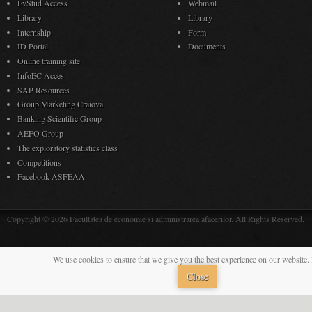
EvStud Access
Webmail
Library
Library
Internship
Form
ID Portal
Documents
Online training site
InfoEC Acces
SAP Resources
Group Marketing Craiova
Banking Scientific Group
AEFO Group
The exploratory statistics class
Competitions
Facebook ASFEAA
Copyright © 2026 Facultatea de economie si administrarea afacerilor. All Rights Reserved.
We use cookies to ensure that we give you the best experience on our website. 
Close