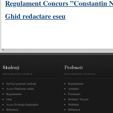
Regulament Concurs ”Constantin 
Ghid redactare eseu
Studenți
Profesori
informații pentru studenți
informații pentru profesori
Servicii generale studenți
Regulamente
Acces Platforme online
Anunţuri
Regulamente
Formulare
Orar
Hotărâri / Decizii
Acces Evidenţa Studenţilor
WebMail
Bibliotecă
Bibliotecă