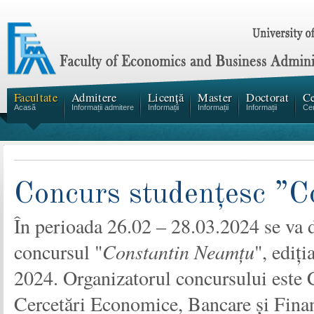
Facultate
Admitere
Licență
Master
Doctorat
Ce
Acasă
Informații admitere
Informații
Informații
Informații
Cen
Concurs studențesc ”C
În perioada 26.02 – 28.03.2024 se va 
concursul "
Constantin Neamțu
", ediți
2024. Organizatorul concursului este 
Cercetări Economice, Bancare și Finan