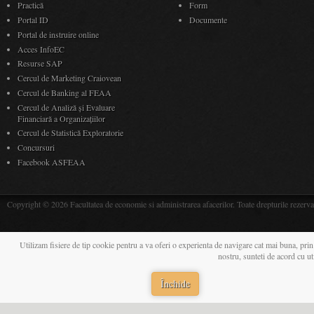
Practică
Form
Portal ID
Documente
Portal de instruire online
Acces InfoEC
Resurse SAP
Cercul de Marketing Craiovean
Cercul de Banking al FEAA
Cercul de Analiză și Evaluare
Financiară a Organizațiilor
Cercul de Statistică Exploratorie
Concursuri
Facebook ASFEAA
Copyright © 2026 Facultatea de economie si administrarea afacerilor. Toate drepturile rezerva
Utilizam fisiere de tip cookie pentru a va oferi o experienta de navigare cat mai buna, prin
nostru, sunteti de acord cu u
Închide