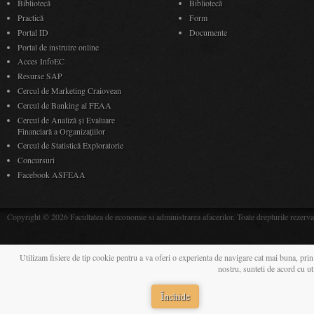
Bibliotecă
Bibliotecă
Practică
Form
Portal ID
Documente
Portal de instruire online
Acces InfoEC
Resurse SAP
Cercul de Marketing Craiovean
Cercul de Banking al FEAA
Cercul de Analiză și Evaluare
Financiară a Organizațiilor
Cercul de Statistică Exploratorie
Concursuri
Facebook ASFEAA
Copyright © 2026 Facultatea de economie si administrarea afacerilor. Toate drepturile rezerva
Utilizam fisiere de tip cookie pentru a va oferi o experienta de navigare cat mai buna, prin
nostru, sunteti de acord cu u
Închide