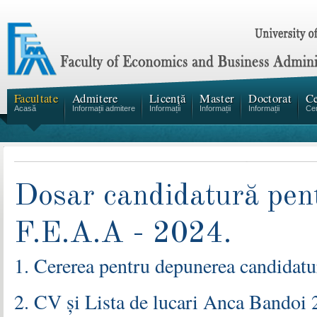
Facultate
Admitere
Licență
Master
Doctorat
Ce
Acasă
Informații admitere
Informații
Informații
Informații
Cen
Dosar candidatură pent
F.E.A.A - 2024.
1. Cererea pentru depunerea candidatu
2. CV și Lista de lucari Anca Bandoi