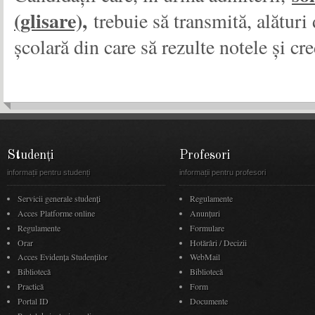
(glisare),
trebuie să transmită, alături d
școlară din care să rezulte notele și cre
Studenți
Profesori
informații pentru studenți
informații pentru profesori
Servicii generale studenți
Regulamente
Acces Platforme online
Anunţuri
Regulamente
Formulare
Orar
Hotărâri / Decizii
Acces Evidenţa Studenţilor
WebMail
Bibliotecă
Bibliotecă
Practică
Form
Portal ID
Documente