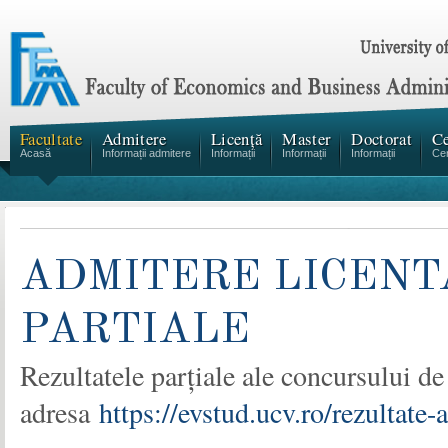
Facultate
Admitere
Licență
Master
Doctorat
Ce
Acasă
Informații admitere
Informații
Informații
Informații
Cen
ADMITERE LICENT
PARTIALE
Rezultatele parțiale ale concursului de 
adresa
https://evstud.ucv.ro/rezultate