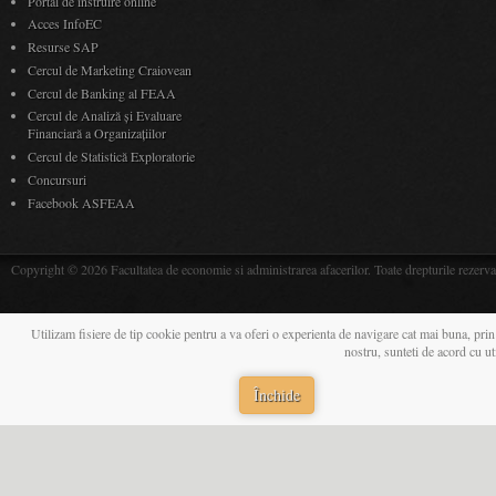
Portal de instruire online
Acces InfoEC
Resurse SAP
Cercul de Marketing Craiovean
Cercul de Banking al FEAA
Cercul de Analiză și Evaluare
Financiară a Organizațiilor
Cercul de Statistică Exploratorie
Concursuri
Facebook ASFEAA
Copyright © 2026 Facultatea de economie si administrarea afacerilor. Toate drepturile rezerva
Utilizam fisiere de tip cookie pentru a va oferi o experienta de navigare cat mai buna, prin
nostru, sunteti de acord cu u
Închide