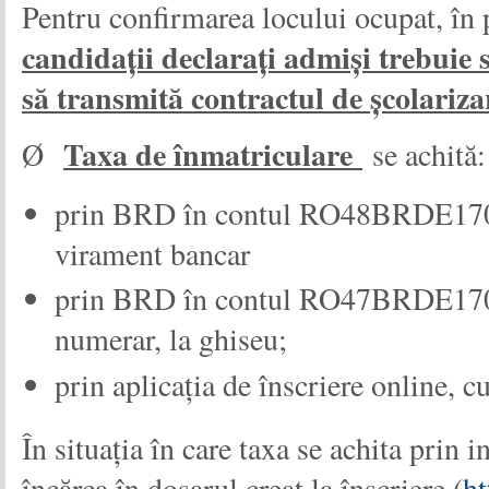
Pentru confirmarea locului ocupat, î
candidații declarați admiși trebuie s
să transmită contractul de școlariz
Taxa de înmatriculare
Ø
se achită:
prin BRD în contul RO48BRDE170
virament bancar
prin BRD în contul RO47BRDE170
numerar, la ghiseu;
prin aplicația de înscriere online, c
În situația în care taxa se achita prin
încărca în dosarul creat la înscriere (
ht