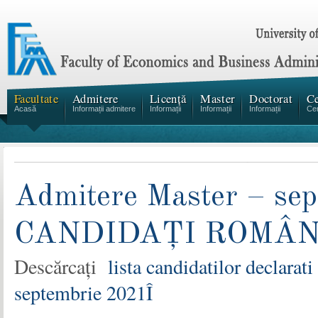
Facultate
Admitere
Licență
Master
Doctorat
Ce
Acasă
Informații admitere
Informații
Informații
Informații
Cen
Admitere Master – sep
CANDIDAȚI ROMÂNI
Descărcați
lista candidatilor declarat
septembrie 2021Î