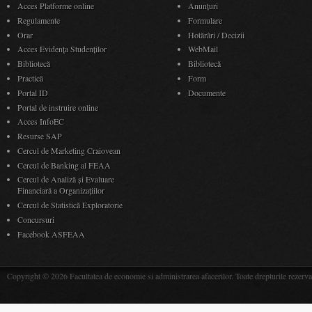
Acces Platforme online
Anunţuri
Regulamente
Formulare
Orar
Hotărâri / Decizii
Acces Evidenţa Studenţilor
WebMail
Bibliotecă
Bibliotecă
Practică
Form
Portal ID
Documente
Portal de instruire online
Acces InfoEC
Resurse SAP
Cercul de Marketing Craiovean
Cercul de Banking al FEAA
Cercul de Analiză și Evaluare
Financiară a Organizațiilor
Cercul de Statistică Exploratorie
Concursuri
Facebook ASFEAA
Copyright © 2026 Facultatea de economie si administrarea afacerilor. Toate drepturile rezerva