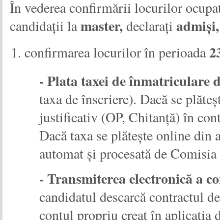
În vederea confirmării locurilor ocupa
master,
admiși,
candidații la
declarați
2
confirmarea locurilor în perioada
- Plata taxei de înmatriculare d
taxa de înscriere). Dacă se plăt
justificativ (OP, Chitanță) în con
Dacă taxa se plătește online din a
automat și procesată de Comisia
- Transmiterea electronică a co
candidatul descarcă contractul de
contul propriu creat în aplicați