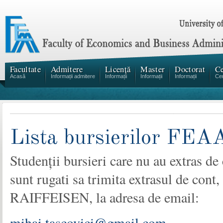
Facultate
Admitere
Licență
Master
Doctorat
Ce
Acasă
Informații admitere
Informații
Informații
Informații
Cen
Lista bursierilor FEAA
Studenții bursieri care nu au extras de
sunt rugati sa trimita extrasul de con
RAIFFEISEN, la adresa de email:
mihai.tascovici@gmail.com