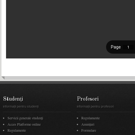
Studenți
Profesori
informații pentru studenți
informații pentru profesori
Servicii generale studenți
Regulamente
Acces Platforme online
Anunţuri
Regulamente
Formulare