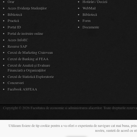
Orar
Hotărâri / Decizii
Acces Evidenţa Studenţilor
WebMail
Bibliotecă
Bibliotecă
Practică
Form
Portal ID
Documente
Portal de instruire online
Acces InfoEC
Resurse SAP
Cercul de Marketing Craiovean
Cercul de Banking al FEAA
Cercul de Analiză și Evaluare
Financiară a Organizațiilor
Cercul de Statistică Exploratorie
Concursuri
Facebook ASFEAA
Copyright © 2026 Facultatea de economie si administrarea afacerilor. Toate drepturile rezerva
Utilizam fisiere de tip cookie pentru a va oferi o experienta de navigare cat mai buna, prin
nostru, sunteti de acord cu u