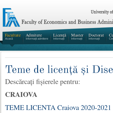
Facultate
Admitere
Licență
Master
Doctorat
Ce
Acasă
Informații admitere
Informații
Informații
Informații
Cen
Teme de licență și Dise
Descărcați fișierele pentru:
CRAIOVA
TEME LICENTA Craiova 2020-2021