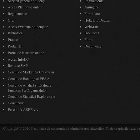
Servicii generale studenți
Regulamente
Acces Platforme online
Anunţuri
Regulamente
Formulare
Orar
Hotărâri / Decizii
Acces Evidenţa Studenţilor
WebMail
Bibliotecă
Bibliotecă
Practică
Form
Portal ID
Documente
Portal de instruire online
Acces InfoEC
Resurse SAP
Cercul de Marketing Craiovean
Cercul de Banking al FEAA
Cercul de Analiză și Evaluare
Financiară a Organizațiilor
Cercul de Statistică Exploratorie
Concursuri
Facebook ASFEAA
Copyright © 2026 Facultatea de economie si administrarea afacerilor. Toate drepturile rezerva