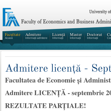
Facultate
Admitere
Licență
Master
Doctorat
Ce
Acasă
Informații admitere
Informații
Informații
Informații
Cen
Admitere licență - Se
Facultatea de Economie şi Administ
Admitere LICENŢĂ - septembrie 2
REZULTATE PARŢIALE!