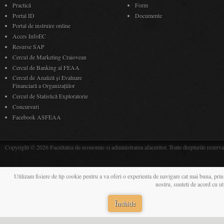
Practică
Form
Portal ID
Documente
Portal de instruire online
Acces InfoEC
Resurse SAP
Cercul de Marketing Craiovean
Cercul de Banking al FEAA
Cercul de Analiză și Evaluare
Financiară a Organizațiilor
Cercul de Statistică Exploratorie
Concursuri
Facebook ASFEAA
Copyright © 2026 Facultatea de economie si administrarea afacerilor. Toate drepturile rezerva
Utilizam fisiere de tip cookie pentru a va oferi o experienta de navigare cat mai buna, prin
nostru, sunteti de acord cu u
Închide