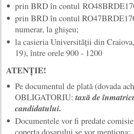
prin BRD în contul RO48BRDE1
prin BRD în contul RO47BRDE170
numerar, la ghișeu;
la casieria Universităţii din Craiova
19), între orele 9
00
- 12
00
ATENŢIE!
Pe documentul de plată (dovada achit
OBLIGATORIU:
taxă de înmatri
candidatului.
Documentele vor fi predate comisie
coperta dosarului se vor menţiona: