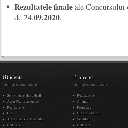
Rezultatele finale
ale Concursului d
09.2020
de 24.
.
Studenți
Profesori
informații pentru studenți
informații pentru profesori
Servicii generale studenți
Regulamente
Acces Platforme online
Anunţuri
Regulamente
Formulare
Orar
Hotărâri / Decizii
Acces Evidenţa Studenţilor
WebMail
Bibliotecă
Bibliotecă