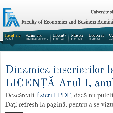
Facultate
Admitere
Licență
Master
Doctorat
Ce
Acasă
Informații admitere
Informații
Informații
Informații
Cen
Dinamica înscrierilor l
LICENŢĂ Anul I, anul
Descărcați
fișierul PDF
, dacă nu puteț
Dați refresh la pagină, pentru a se vizua