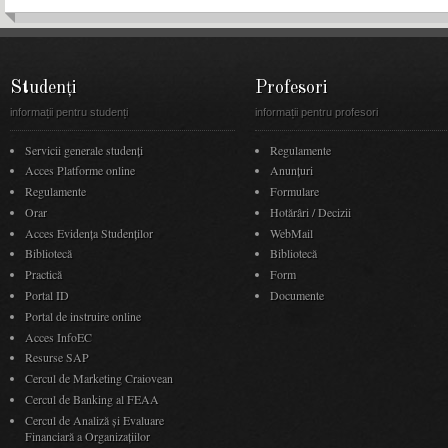
Studenți
Profesori
informații pentru studenți
informații pentru profesori
Servicii generale studenți
Regulamente
Acces Platforme online
Anunţuri
Regulamente
Formulare
Orar
Hotărâri / Decizii
Acces Evidenţa Studenţilor
WebMail
Bibliotecă
Bibliotecă
Practică
Form
Portal ID
Documente
Portal de instruire online
Acces InfoEC
Resurse SAP
Cercul de Marketing Craiovean
Cercul de Banking al FEAA
Cercul de Analiză și Evaluare
Financiară a Organizațiilor