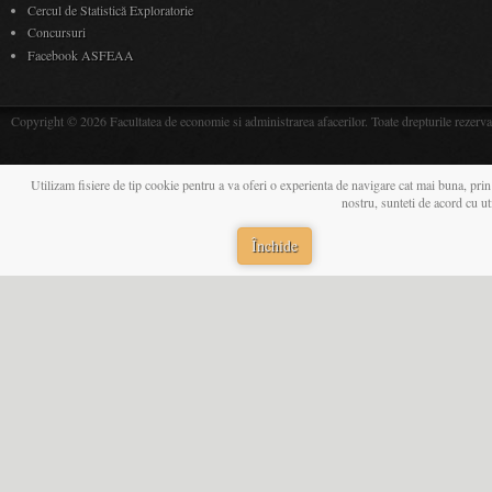
Cercul de Statistică Exploratorie
Concursuri
Facebook ASFEAA
Copyright © 2026 Facultatea de economie si administrarea afacerilor. Toate drepturile rezerva
Utilizam fisiere de tip cookie pentru a va oferi o experienta de navigare cat mai buna, prin
nostru, sunteti de acord cu u
Închide