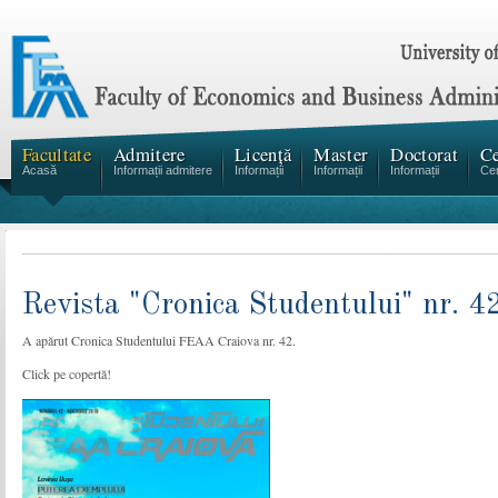
Facultate
Admitere
Licență
Master
Doctorat
Ce
Acasă
Informații admitere
Informații
Informații
Informații
Cen
Revista "Cronica Studentului" nr. 4
A apărut Cronica Studentului FEAA Craiova nr. 42.
Click pe copertă!