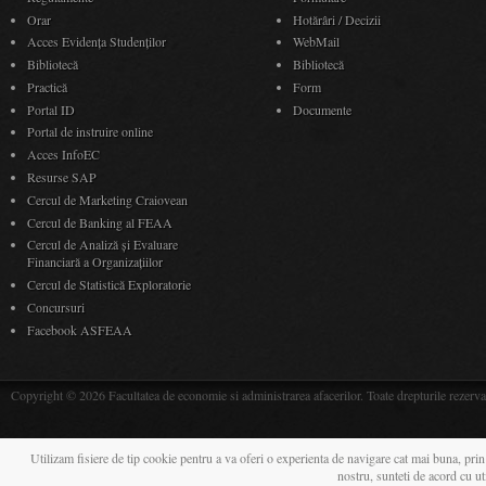
Orar
Hotărâri / Decizii
Acces Evidenţa Studenţilor
WebMail
Bibliotecă
Bibliotecă
Practică
Form
Portal ID
Documente
Portal de instruire online
Acces InfoEC
Resurse SAP
Cercul de Marketing Craiovean
Cercul de Banking al FEAA
Cercul de Analiză și Evaluare
Financiară a Organizațiilor
Cercul de Statistică Exploratorie
Concursuri
Facebook ASFEAA
Copyright © 2026 Facultatea de economie si administrarea afacerilor. Toate drepturile rezerva
Utilizam fisiere de tip cookie pentru a va oferi o experienta de navigare cat mai buna, prin
nostru, sunteti de acord cu u