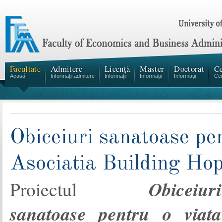
Facultate
Admitere
Licență
Master
Doctorat
Ce
Acasă
Informații admitere
Informații
Informații
Informații
Cen
Obiceiuri sanatoase pen
Asociatia Building Ho
Obiceiuri
Proiectul
sanatoase pentru o viata