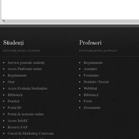
Studenți
Profesori
informații pentru studenți
informații pentru profesori
Servicii generale studenți
Regulamente
Acces Platforme online
Anunţuri
Regulamente
Formulare
Orar
Hotărâri / Decizii
Acces Evidenţa Studenţilor
WebMail
Bibliotecă
Bibliotecă
Practică
Form
Portal ID
Documente
Portal de instruire online
Acces InfoEC
Resurse SAP
Cercul de Marketing Craiovean