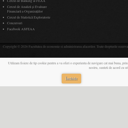
Cercul de Banking al FEAA
Cercul de Analiză și Evaluare
Financiară a Organizațiilor
Cercul de Statistică Exploratorie
Concursuri
Facebook ASFEAA
Copyright © 2026 Facultatea de economie si administrarea afacerilor. Toate drepturile rezerva
Utilizam fisiere de tip cookie pentru a va oferi o experienta de navigare cat mai buna, prin
nostru, sunteti de acord cu u
Închide