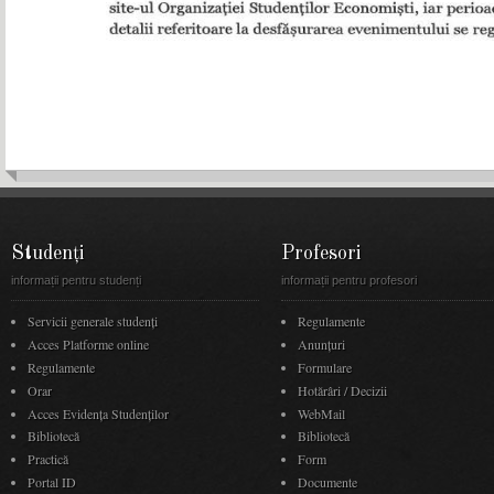
Studenți
Profesori
informații pentru studenți
informații pentru profesori
Servicii generale studenți
Regulamente
Acces Platforme online
Anunţuri
Regulamente
Formulare
Orar
Hotărâri / Decizii
Acces Evidenţa Studenţilor
WebMail
Bibliotecă
Bibliotecă
Practică
Form
Portal ID
Documente