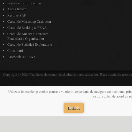
Portal de instruire online
Acces InfoEC
Resurse SAP
Cercul de Marketing Craiovean
Cercul de Banking al FEAA
Cercul de Analiză și Evaluare
Financiară a Organizațiilor
Cercul de Statistică Exploratorie
Concursuri
Facebook ASFEAA
Copyright © 2026 Facultatea de economie si administrarea afacerilor. Toate drepturile rezerva
Utilizam fisiere de tip cookie pentru a va oferi o experienta de navigare cat mai buna, prin
nostru, sunteti de acord cu u
Închide