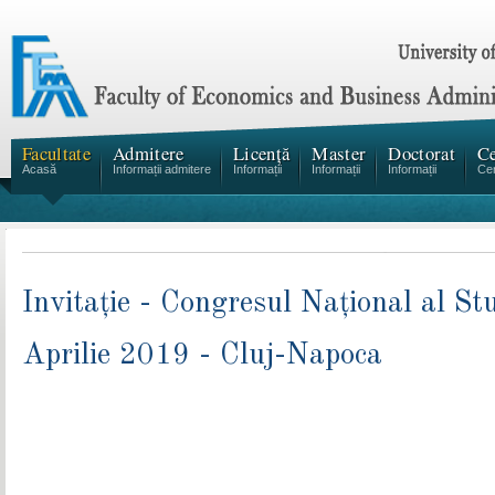
Facultate
Admitere
Licență
Master
Doctorat
Ce
Acasă
Informații admitere
Informații
Informații
Informații
Cen
Invitație - Congresul Național al S
Aprilie 2019 - Cluj-Napoca