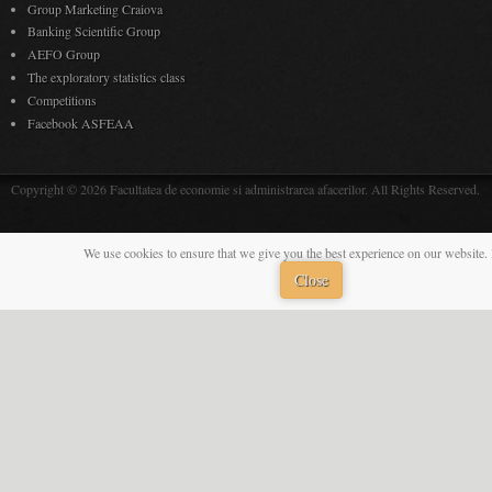
Students
Professors
info for students
info for professors
Student general services
Regulations
Online Access
Announcements
Regulations
Forms
Timetable
Decisions
EvStud Access
Webmail
Library
Library
Internship
Form
ID Portal
Documents
Online training site
InfoEC Acces
SAP Resources
Group Marketing Craiova
Banking Scientific Group