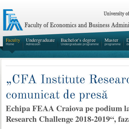
Faculty
Undergraduate
Bachelor's degree
Master
D
Home
Admission
Undergraduate programme
programme
d
„CFA Institute Resear
comunicat de presă
Echipa FEAA Craiova pe podium la 
Research Challenge 2018-2019“, faz