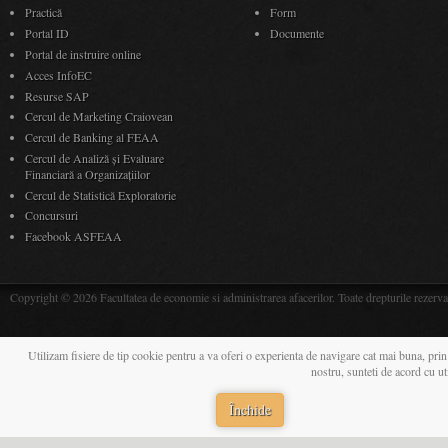
Practică
Form
Portal ID
Documente
Portal de instruire online
Acces InfoEC
Resurse SAP
Cercul de Marketing Craiovean
Cercul de Banking al FEAA
Cercul de Analiză și Evaluare
Financiară a Organizațiilor
Cercul de Statistică Exploratorie
Concursuri
Facebook ASFEAA
Copyright © 2026 Facultatea de economie si administrarea afacerilor. Toate drepturile rezerva
Utilizam fisiere de tip cookie pentru a va oferi o experienta de navigare cat mai buna, prin
nostru, sunteti de acord cu u
Închide