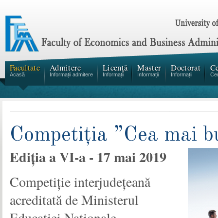
Facultate
Admitere
Licență
Master
Doctorat
Ce
Acasă
Informații admitere
Informații
Informații
Informații
Cen
Competiția ”Cea mai bu
Ediția a VI-a - 17 mai 2019
Competiție interjudețeană
acreditată de Ministerul
Educației Naționale