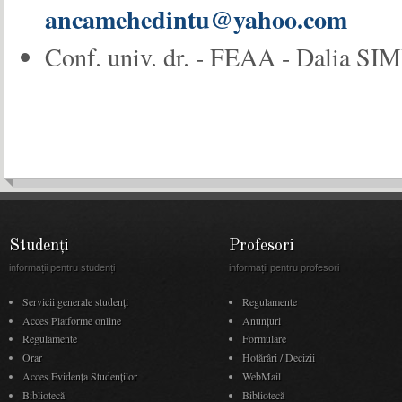
ancamehedintu@yahoo.com
Conf. univ. dr. - FEAA - Dalia
Studenți
Profesori
informații pentru studenți
informații pentru profesori
Servicii generale studenți
Regulamente
Acces Platforme online
Anunţuri
Regulamente
Formulare
Orar
Hotărâri / Decizii
Acces Evidenţa Studenţilor
WebMail
Bibliotecă
Bibliotecă