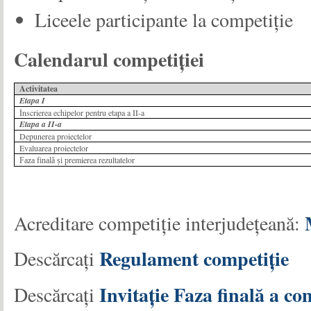
Liceele participante la competiție
Calendarul competiției
Activitatea
Etapa I
Înscrierea echipelor pentru etapa a II-a
Etapa a II-a
Depunerea proiectelor
Evaluarea proiectelor
remierea rezultatelor
Faza finală și p
Acreditare competiție interjudețeană:
Regulament competiție
Descărcați
Invitație Faza finală a c
Descărcați