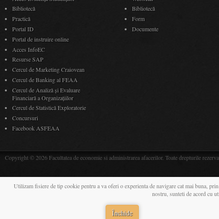
Bibliotecă
Bibliotecă
Practică
Form
Portal ID
Documente
Portal de instruire online
Acces InfoEC
Resurse SAP
Cercul de Marketing Craiovean
Cercul de Banking al FEAA
Cercul de Analiză și Evaluare
Financiară a Organizațiilor
Cercul de Statistică Exploratorie
Concursuri
Facebook ASFEAA
Copyright © 2026 Facultatea de economie si administrarea afacerilor. Toate drepturile rezerva
Utilizam fisiere de tip cookie pentru a va oferi o experienta de navigare cat mai buna, prin
nostru, sunteti de acord cu u
Închide