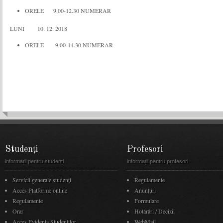
ORELE 9.00-12.30 NUMERAR
LUNI 10. 12. 2018
ORELE 9.00-14.30 NUMERAR
Studenți
Profesori
informații pentru studenți
informații pentru profesori
Servicii generale studenți
Regulamente
Acces Platforme online
Anunţuri
Regulamente
Formulare
Orar
Hotărâri / Decizii
Acces Evidenţa Studenţilor
WebMail