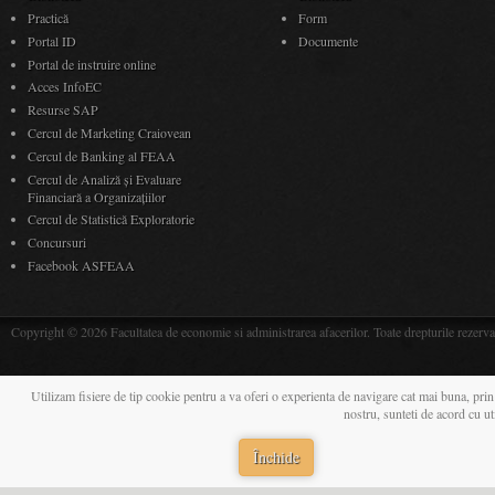
Practică
Form
Portal ID
Documente
Portal de instruire online
Acces InfoEC
Resurse SAP
Cercul de Marketing Craiovean
Cercul de Banking al FEAA
Cercul de Analiză și Evaluare
Financiară a Organizațiilor
Cercul de Statistică Exploratorie
Concursuri
Facebook ASFEAA
Copyright © 2026 Facultatea de economie si administrarea afacerilor. Toate drepturile rezerva
Utilizam fisiere de tip cookie pentru a va oferi o experienta de navigare cat mai buna, prin
nostru, sunteti de acord cu u
Închide