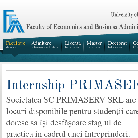
Facultate
Admitere
Licență
Master
Doctorat
Ce
Acasă
Informații admitere
Informații
Informații
Informații
Cen
Internship PRIMASE
Societatea SC PRIMASERV SRL are
locuri disponibile pentru studenții car
doresc sa își desfășoare stagiul de
practica in cadrul unei întreprinderi.