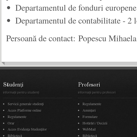
Departamentul de fonduri europene 
Departamentul de contabilitate - 2 l
Persoană de contact: Popescu Mihaela
Studenți
Profesori
informații pentru studenți
informații pentru profesori
Servicii generale studenți
Regulamente
Acces Platforme online
Anunţuri
Regulamente
Formulare
Orar
Hotărâri / Decizii
Acces Evidenţa Studenţilor
WebMail
Bibliotecă
Bibliotecă