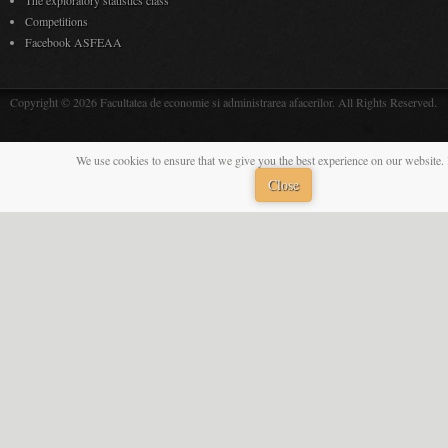
Students
Professors
info for students
info for professors
Student general services
Regulations
Online Access
Announcements
Regulations
Forms
Timetable
Decisions
EvStud Access
Webmail
Library
Library
Internship
Form
ID Portal
Documents
Online training site
InfoEC Acces
SAP Resources
Group Marketing Craiova
Banking Scientific Group
AEFO Group
The exploratory statistics class