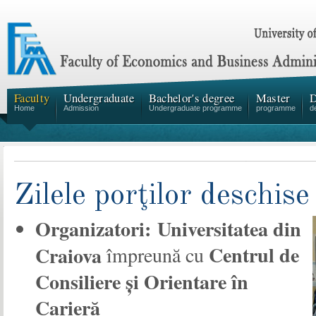
Faculty
Undergraduate
Bachelor's degree
Master
D
Home
Admission
Undergraduate programme
programme
d
Zilele porţilor deschi
Organizatori: Universitatea din
Centrul de
Craiova
împreună cu
Consiliere și Orientare în
Carieră